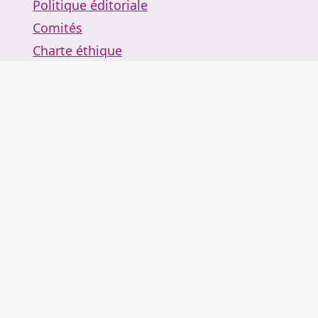
Politique éditoriale
Comités
Charte éthique
Contact
Rechercher
Retour au portail de revues
Arguemus
Actualités
À propos
Administration
Tutoriels
Se connecter