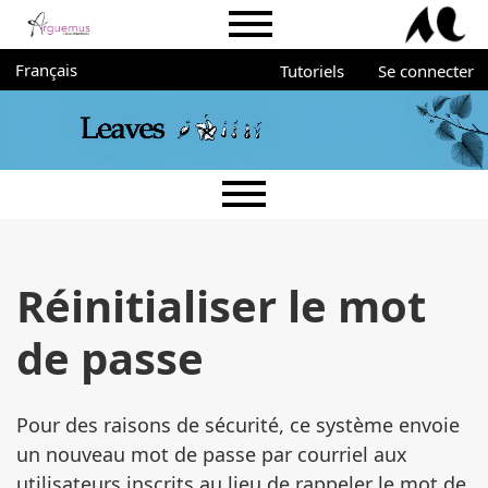
Aller directement au menu principal
Aller directement au contenu principal
Aller au pied de page
Menu du portail Arguemus
Administration
Changer de langue. La langue actuelle est :
Français
Tutoriels
Se connecter
Menu principal
Réinitialiser le mot
de passe
Pour des raisons de sécurité, ce système envoie
un nouveau mot de passe par courriel aux
utilisateurs inscrits au lieu de rappeler le mot de