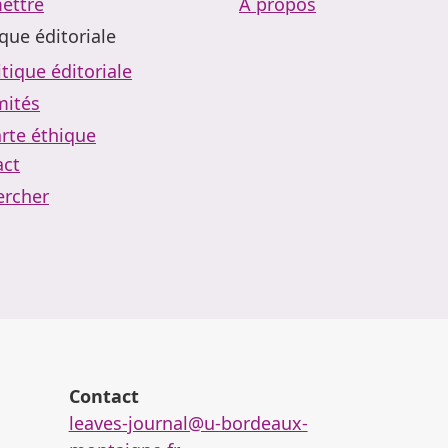
ettre
À propos
ique éditoriale
itique éditoriale
ités
rte éthique
act
ercher
Contact
leaves-journal@u-bordeaux-