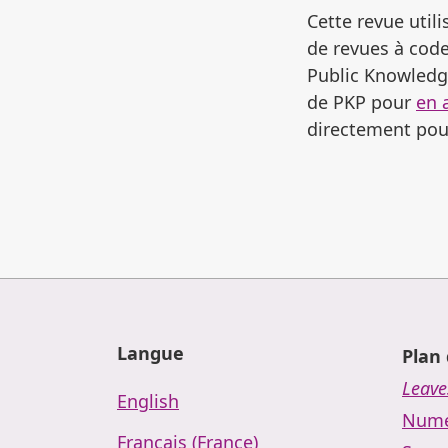
Cette revue utili
de revues à code
Public Knowledge
de PKP pour
en 
directement pour
Langue
Plan 
Leave
English
Numé
Français (France)