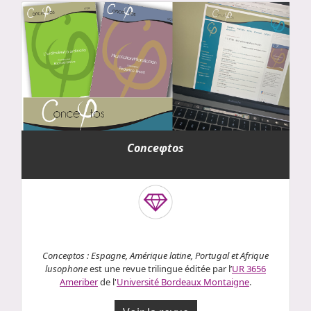
Conceφtos
Conceφtos :
Espagne, Amérique latine, Portugal et Afrique
lusophone
est une revue trilingue éditée par l’
UR 3656
Ameriber
de l'
Université Bordeaux Montaigne
.