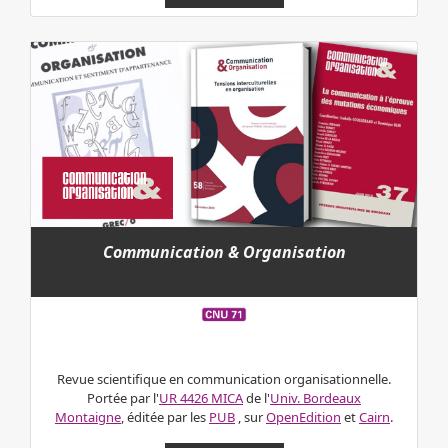
Communication & Organisation
Revue scientifique en communication organisationnelle.
Portée par l'
UR 4426 MICA
de l'
Univ. Bordeaux
Montaigne
, é
ditée par les
PUB
,
sur
OpenEdition
et
Cairn
.