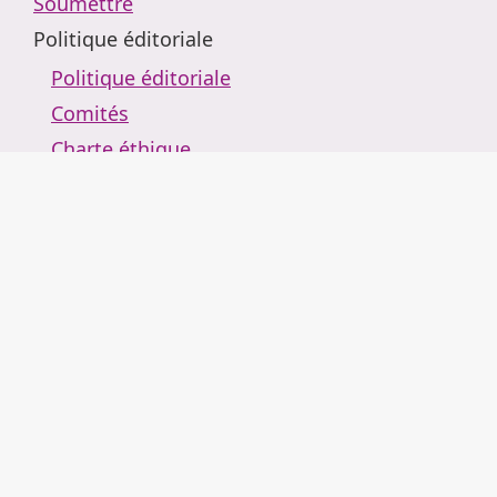
Soumettre
Politique éditoriale
Politique éditoriale
Comités
Charte éthique
Contact
Rechercher
Retour au portail de revues
Arguemus
Actualités
À propos
Administration