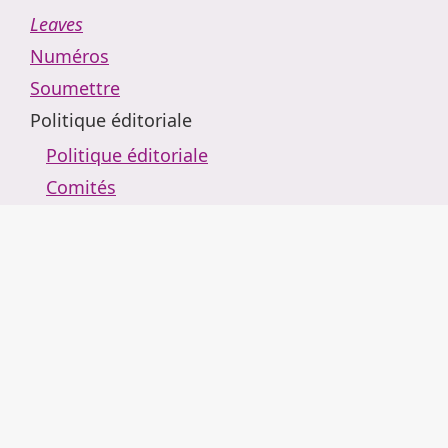
Leaves
Numéros
Soumettre
Politique éditoriale
Politique éditoriale
Comités
Charte éthique
Contact
Rechercher
Retour au portail de revues
Arguemus
Actualités
À propos