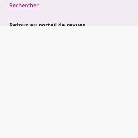
Rechercher
Retour au portail de revues
Arguemus
Actualités
À propos
Administration
Tutoriels
Se connecter
Mentions légales
Conditions générales d'utilisation