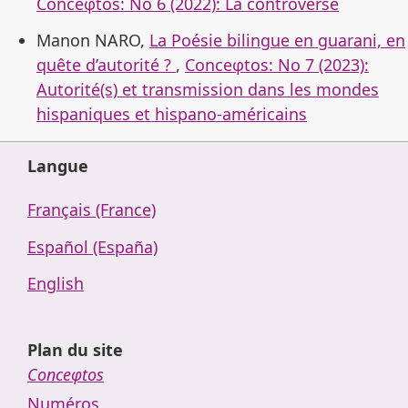
Conceφtos: No 6 (2022): La controverse
Manon NARO,
La Poésie bilingue en guarani, en
quête d’autorité ?
,
Conceφtos: No 7 (2023):
Autorité(s) et transmission dans les mondes
hispaniques et hispano-américains
Langue
Français (France)
Español (España)
English
Plan du site
Conceφtos
Numéros