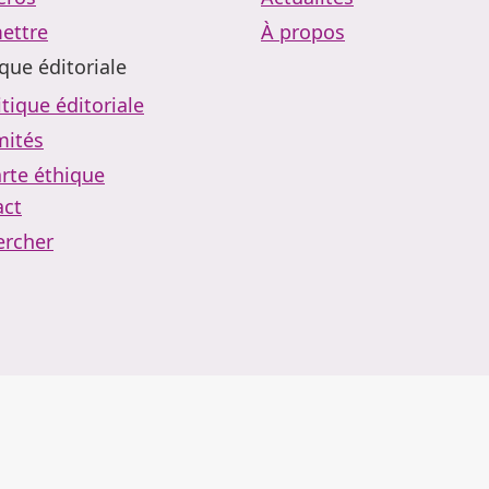
ettre
À propos
ique éditoriale
itique éditoriale
ités
rte éthique
act
ercher
Contact