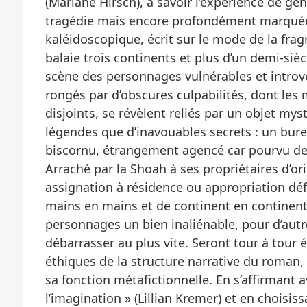
(Mariane Hirsch), à savoir l’expérience de gé
tragédie mais encore profondément marqué
kaléidoscopique, écrit sur le mode de la frag
balaie trois continents et plus d’un demi-siè
scène des personnages vulnérables et introver
rongés par d’obscures culpabilités, dont le
disjoints, se révèlent reliés par un objet mys
légendes que d’inavouables secrets : un burea
biscornu, étrangement agencé car pourvu de d
Arraché par la Shoah à ses propriétaires d’or
assignation à résidence ou appropriation défi
mains en mains et de continent en continent
personnages un bien inaliénable, pour d’autr
débarrasser au plus vite. Seront tour à tour 
éthiques de la structure narrative du roman
sa fonction métafictionnelle. En s’affirmant 
l’imagination » (Lillian Kremer) et en choisis