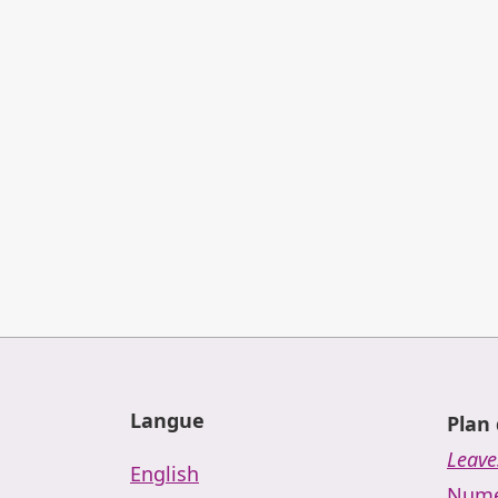
Langue
Plan 
Leave
English
Numé