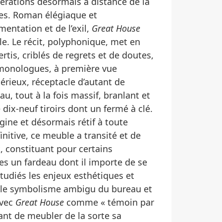
nérations désormais à distance de la
es. Roman élégiaque et
mentation et de l’exil,
Great House
cle. Le récit, polyphonique, met en
tis, criblés de regrets et de doutes,
s monologues, à première vue
térieux, réceptacle d’autant de
u, tout à la fois massif, branlant et
ix-neuf tiroirs dont un fermé à clé.
igine et désormais rétif à toute
nitive, ce meuble a transité et de
, constituant pour certains
es un fardeau dont il importe de se
étudiés les enjeux esthétiques et
, le symbolisme ambigu du bureau et
avec
Great House
comme « témoin par
sant de meubler de la sorte sa