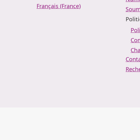
Français (France)
Soum
Polit
Pol
Com
Cha
Cont
Rech
Mentions légales