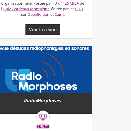
organisationnelle. Portée par l'
UR 4426 MICA
de
l'
Univ. Bordeaux Montaigne
, é
ditée par les
PUB
,
sur
OpenEdition
et
Cairn
.
Voir la revue
RadioMorphoses