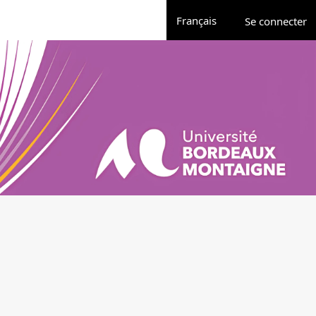
Administrati
Changer de langue. La langue 
Français
Se connecter