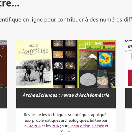
tre…
ientifique en ligne pour contribuer à des numéros dif
ArcheoSciences : revue d'Archéométrie
Revue sur les techniques scientifiques appliquée
aux problématiques archéologiques. Éditée par
le
GMPCA
et les
PUR
; sur
OpenEdition
,
Persée
et
Cairn
.