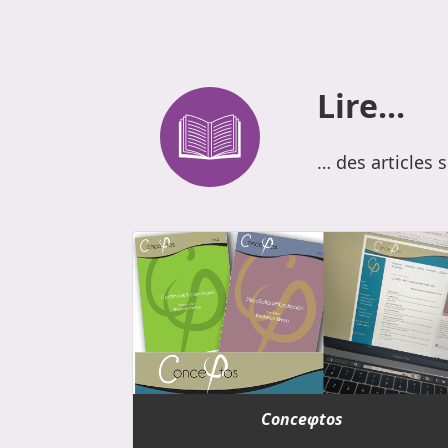
Lire...
… des articles 
Conceφtos