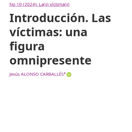
No 10 (2024): La(s) víctima(s)
Introducción. Las
víctimas: una
figura
omnipresente
▸
Jesús ALONSO CARBALLÉS