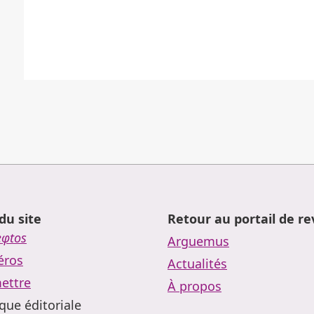
du site
Retour au portail de r
eφtos
Arguemus
ros
Actualités
ettre
À propos
ique éditoriale