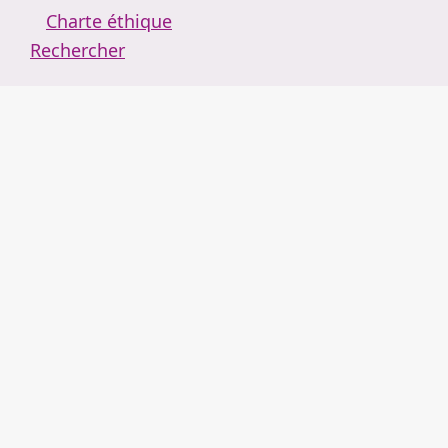
Charte éthique
Rechercher
Retour au portail de revues
Arguemus
Actualités
À propos
Administration
Tutoriels
Se connecter
Mentions légales