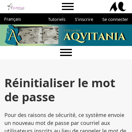
Aller directement au menu principal
Aller directement au contenu principal
Aller au pied de page
Menu du portail Arguemus
Administration
Changer de langue. La langue actuelle est :
Français
Tutoriels
S'inscrire
Se connecter
Menu principal
Réinitialiser le mot
de passe
Pour des raisons de sécurité, ce système envoie
un nouveau mot de passe par courriel aux
utilisateurs inscrits au lieu de rappeler le mot de