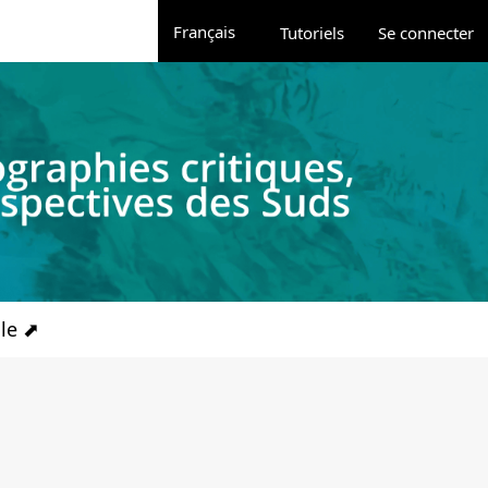
Administration
Changer de langue. La langue actuelle est 
Français
Tutoriels
Se connecter
ale ⬈