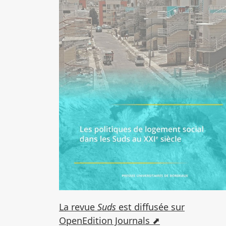
La revue
Suds
est diffusée sur
OpenEdition Journals ⬈