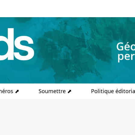
éros ⬈
Soumettre ⬈
Politique éditori