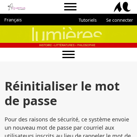
Aller directement au menu principal
Aller directement au contenu principal
Aller au pied de page
Menu du portail Arguemus
Administration
Changer de langue. La langue actuelle est :
Français
Tutoriels
Se connecter
Menu principal
Réinitialiser le mot
de passe
Pour des raisons de sécurité, ce système envoie
un nouveau mot de passe par courriel aux
utilisateurs inscrits au lieu de rappeler le mot de