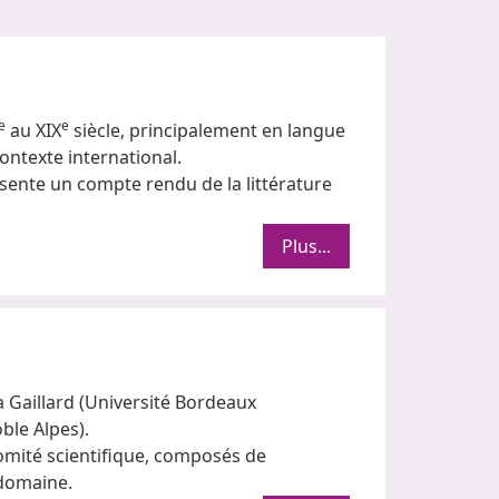
e
e
au XIX
siècle, principalement en langue
contexte international.
ente un compte rendu de la littérature
Plus...
a Gaillard (Université Bordeaux
ble Alpes).
comité scientifique, composés de
 domaine.