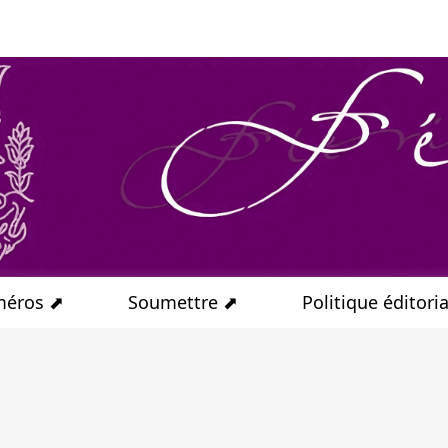
éros ⬈
Soumettre ⬈
Politique éditori