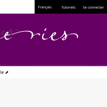
Administration
Changer de langue. La langue actuelle est 
Français
Tutoriels
Se connecter
ale ⬈