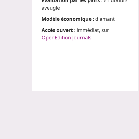
Évaluation par les pairs
: en double
aveugle
Modèle économique
: diamant
Accès ouvert
: immédiat, sur
OpenEdition Journals