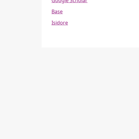
Google Scholar
Base
Isidore