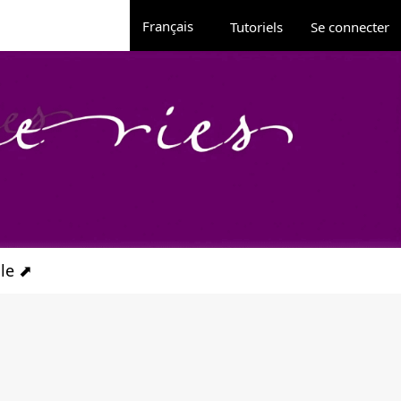
Administration
Changer de langue. La langue actuelle est 
Français
Tutoriels
Se connecter
ale ⬈