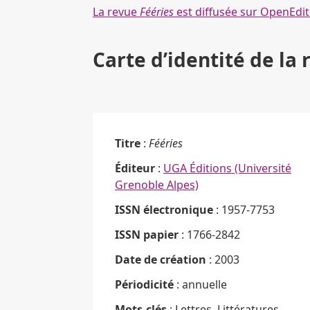
La revue
Fééries
est diffusée sur OpenEdit
Carte d’identité de la 
Titre
:
Fééries
Éditeur
:
UGA Éditions (Université
Grenoble Alpes)
ISSN électronique
: 1957-7753
ISSN papier
: 1766-2842
Date de création
: 2003
Périodicité
: annuelle
Mots-clés
: Lettres, Littératures