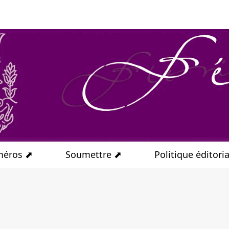
éros ⬈
Soumettre ⬈
Politique éditori