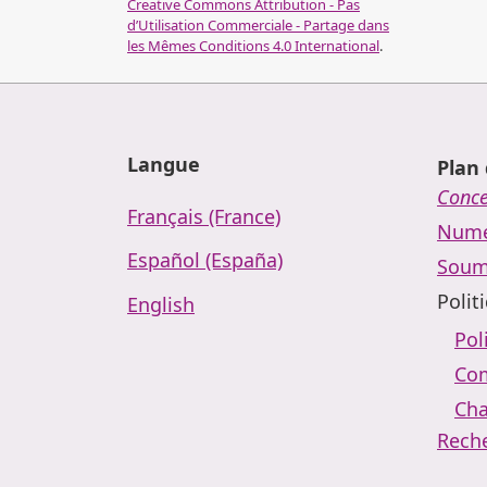
Creative Commons Attribution - Pas
d’Utilisation Commerciale - Partage dans
les Mêmes Conditions 4.0 International
.
Langue
Plan 
Conc
Français (France)
Numé
Español (España)
Soum
Polit
English
Pol
Com
Cha
Rech