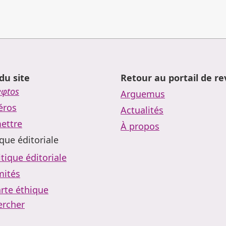
du site
Retour au portail de r
eφtos
Arguemus
ros
Actualités
ettre
À propos
ique éditoriale
itique éditoriale
ités
rte éthique
ercher