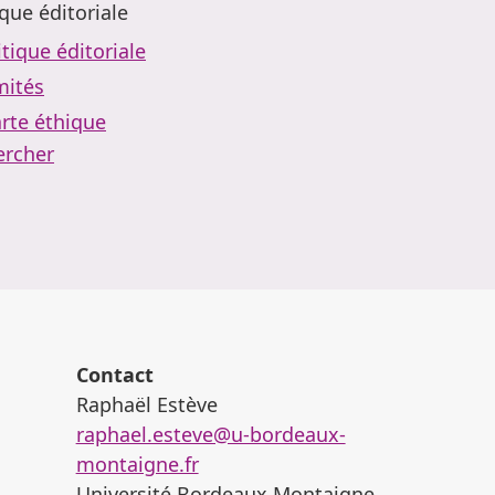
ique éditoriale
itique éditoriale
ités
rte éthique
ercher
Contact
Raphaël Estève
raphael.esteve@u-bordeaux-
montaigne.fr
Université Bordeaux Montaigne,