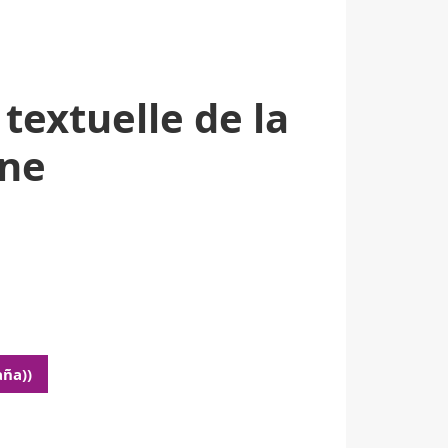
textuelle de la
ine
aña))