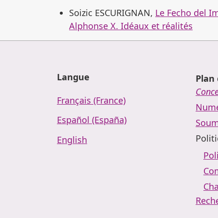
Soizic ESCURIGNAN,
Le Fecho del I
Alphonse X. Idéaux et réalités
Langue
Plan 
Conc
Français (France)
Numé
Español (España)
Soum
Polit
English
Pol
Com
Cha
Rech