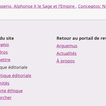
mperio, Alphonse X le Sage et l’Empire
,
Conceφtos: No
du site
Retour au portail de r
eφtos
Arguemus
ros
Actualités
ettre
À propos
ique éditoriale
itique éditoriale
ités
rte éthique
ercher