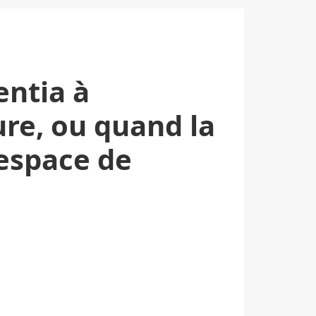
entia à
ure, ou quand la
espace de