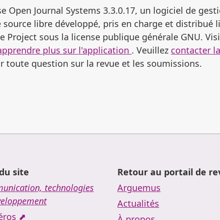
se Open Journal Systems 3.3.0.17, un logiciel de gesti
 source libre développé, pris en charge et distribué 
 Project sous la license publique générale GNU. Visi
apprendre plus sur l'application
. Veuillez
contacter l
 toute question sur la revue et les soumissions.
du site
Retour au portail de r
nication, technologies
Arguemus
veloppement
Actualités
ros ⬈
À propos