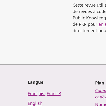
Cette revue utili
de revues à code
Public Knowledge
de PKP pour
en 
directement pour
Langue
Plan 
Commu
Français (France)
et dé
English
Numé