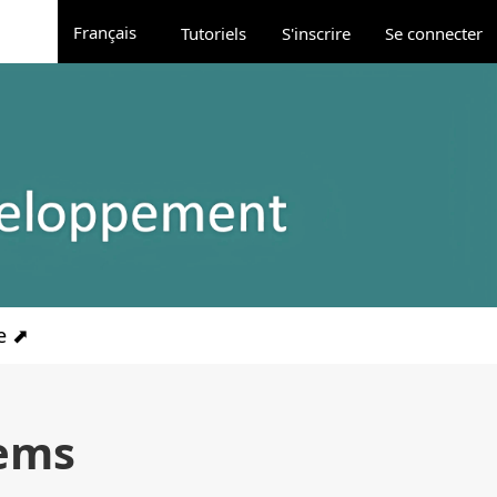
Administration
Changer de langue. La langue actuelle est :
Français
Tutoriels
S'inscrire
Se connecter
le ⬈
tems