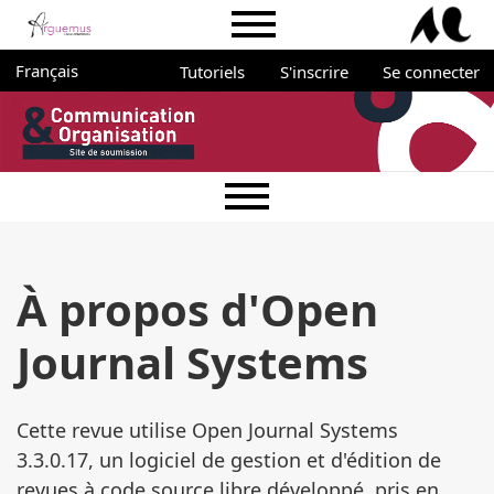
Aller directement au menu principal
Aller directement au contenu principal
Aller au pied de page
Menu du portail Arguemus
Administration
Changer de langue. La langue actuelle est :
Français
Tutoriels
S'inscrire
Se connecter
Menu principal
À propos d'Open
Journal Systems
Cette revue utilise Open Journal Systems
3.3.0.17, un logiciel de gestion et d'édition de
revues à code source libre développé, pris en