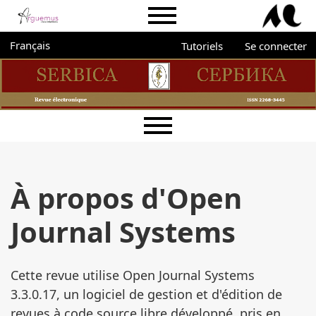
Aller directement au menu principal
Aller directement au contenu principal
Aller au pied de page
Menu du portail Arguemus
Administration
Changer de langue. La langue actuelle est :
Français
Tutoriels
Se connecter
Menu principal
À propos d'Open
Journal Systems
Cette revue utilise Open Journal Systems
3.3.0.17, un logiciel de gestion et d'édition de
revues à code source libre développé, pris en