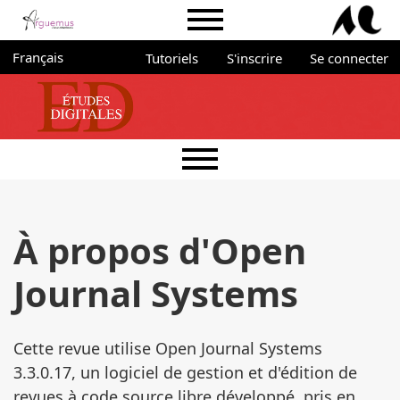
Aller directement au menu principal
Aller directement au contenu principal
Aller au pied de page
Menu du portail Arguemus
Administration
Changer de langue. La langue actuelle est :
Français
Tutoriels
S'inscrire
Se connecter
Menu principal
À propos d'Open
Journal Systems
Cette revue utilise Open Journal Systems
3.3.0.17, un logiciel de gestion et d'édition de
revues à code source libre développé, pris en