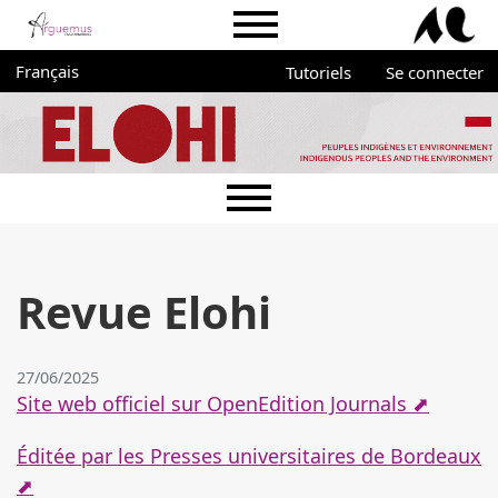
Aller directement au menu principal
Aller directement au contenu principal
Aller au pied de page
Menu du portail Arguemus
Administration
Changer de langue. La langue actuelle est :
Français
Tutoriels
Se connecter
Menu principal
Revue Elohi
27/06/2025
Site web officiel sur OpenEdition Journals ⬈
Éditée par les Presses universitaires de Bordeaux
⬈