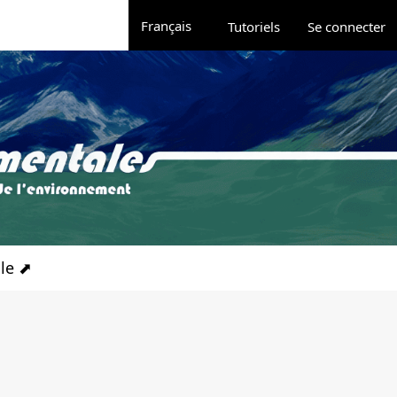
Administration
Changer de langue. La langue actuelle est 
Français
Tutoriels
Se connecter
ale ⬈