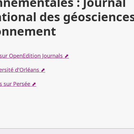
nnementales : Journal
tional des géosciences
ronnement
l sur OpenEdition Journals ⬈
versité d'Orléans ⬈
 sur Persée ⬈