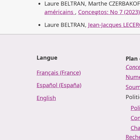
Laure BELTRAN, Marthe CZERBAKOF
américains
,
Conceφtos: No 7 (2023)
Laure BELTRAN,
Jean-Jacques LECERC
Langue
Plan 
Conc
Français (France)
Numé
Español (España)
Soum
Polit
English
Pol
Com
Cha
Rech