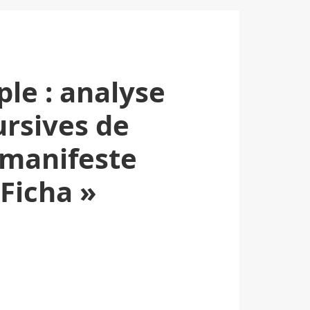
le : analyse
ursives de
manifeste
Ficha »