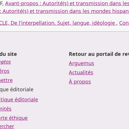
F,
Avant-propos : Autorité(s) et transmission dans l
: Autorité(s) et transmission dans les mondes hispa
LE, De l'interpellation. Sujet, langue, idéologie
,
Con
du site
Retour au portail de r
eφtos
Arguemus
ros
Actualités
ettre
À propos
ique éditoriale
itique éditoriale
ités
rte éthique
ercher