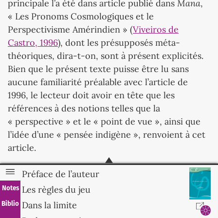
Mana
principale l’a été dans article publié dans
,
« Les Pronoms Cosmologiques et le
Perspectivisme Amérindien » (
Viveiros de
Castro, 1996
), dont les présupposés méta-
théoriques, dira-t-on, sont à présent explicités.
Bien que le présent texte puisse être lu sans
aucune familiarité préalable avec l’article de
1996, le lecteur doit avoir en tête que les
références à des notions telles que la
« perspective » et le « point de vue », ainsi que
l’idée d’une « pensée indigène », renvoient à cet
article.
Les règles du jeu
Préface de l’auteur
Les règles du jeu
Notes
L’anthropologue est celui qui élabore son
discours sur celui d’un « natif ». Le natif n’a pas
Dans la limite
Biblio
besoin d’être particulièrement sauvage, ou