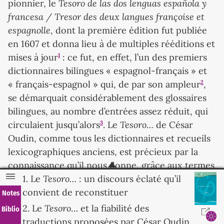
Tesoro de las dos lenguas española y
pionnier, le
francesa / Tresor des deux langues françoise et
espagnolle
, dont la première édition fut publiée
en 1607 et donna lieu à de multiples rééditions et
1
mises à jour
: ce fut, en effet, l’un des premiers
dictionnaires bilingues « espagnol-français » et
2
« français-espagnol » qui, de par son ampleur
,
se démarquait considérablement des glossaires
bilingues, au nombre d’entrées assez réduit, qui
Tesoro…
3
circulaient jusqu’alors
. Le
de César
Oudin, comme tous les dictionnaires et recueils
lexicographiques anciens, est précieux par la
connaissance qu’il nous donne, grâce aux termes
Tesoro…
qu’il recense, des us et coutumes d’antan. Dans le
1. Le
: un discours éclaté qu’il
cas du dictionnaire d’Oudin, ce sont tous les
convient de reconstituer
Notes
e
aspects de la vie dans l’Espagne du XVII
siècle
Tesoro
2. Le
… et la fiabilité des
Biblio
qui sont évoqués et présentés, au fil de ses
traductions proposées par César Oudin