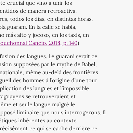
 crucial que vino a unir los
sentidos de manera retroactiva.
es, todos los días, en distintas horas,
a guaraní. En la calle se habla,
o más alto y jocoso, en los taxis, en
ouchonnal Cancio, 2018, p. 140
)
ofusion des langues. Le guarani serait ce
ension supposées par le mythe de Babel,
nationale, même au-delà des frontières
gueil des hommes à l’origine d’une tour
iplication des langues et l’impossible
raguayens se retrouveraient et
 même et seule langue malgré le
upposé liminaire que nous interrogerons. Il
oétiques inhérentes au contexte
précisément ce qui se cache derrière ce