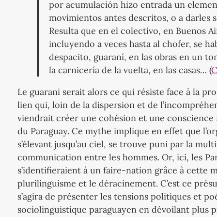
por acumulación hizo entrada un elemento
movimientos antes descritos, o a darles 
Resulta que en el colectivo, en Buenos Air
incluyendo a veces hasta al chofer, se habl
despacito, guaraní, en las obras en un ton
la carnicería de la vuelta, en las casas… (
C
Le guarani serait alors ce qui résiste face à la pr
lien qui, loin de la dispersion et de l’incompréh
viendrait créer une cohésion et une conscience 
du Paraguay. Ce mythe implique en effet que l’or
s’élevant jusqu’au ciel, se trouve puni par la mult
communication entre les hommes. Or, ici, les Pa
s’identifieraient à un faire-nation grâce à cette
plurilinguisme et le déracinement. C’est ce prés
s’agira de présenter les tensions politiques et p
sociolinguistique paraguayen en dévoilant plus 