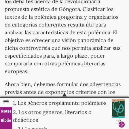
los deba tes acerca de la revolucionaria
propuesta estética de Góngora. Clasificar los
textos de la polémica gongorina y organizarlos
en categorías coherentes resulta útil para
analizar las características de esta polémica. El
objetivo es ofrecer una visión panorámica de
dicha controversia que nos permita analizar sus
especificidades para, a largo plazo, poder
compararla con otras polémicas literarias
europeas.
Ahora bien, debemos formular dos advertencias
previas antes de exponer los criterios con los
cuales organizaremos la taxonomía. Primero, los
1. Los géneros propiamente polémicos
resultados que se van a presentar dependen
2. Los otros géneros, literarios o
Notes
estrechamente de los criterios de selección con
didácticos
Biblio
los cuales se elaboró el catálogo. Para su