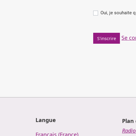
Se co
S'inscrire
Langue
Plan 
Radi
Français (France)