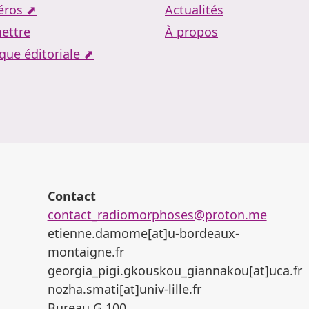
ros ⬈
Actualités
ettre
À propos
ique éditoriale ⬈
Contact
contact_radiomorphoses@proton.me
etienne.damome[at]u-bordeaux-
montaigne.fr
georgia_pigi.gkouskou_giannakou[at]uca.fr
nozha.smati[at]univ-lille.fr
Bureau G 100