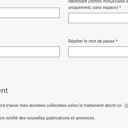
Identifiant
(lettres minuscules e
Obl
uniquement, sans espace)
*
Répéter le mot de passe
*
Obligatoire
nt
cord d'avoir mes données collectées selon le traitement décrit ici :
D
être notifié des nouvelles publications et annonces.