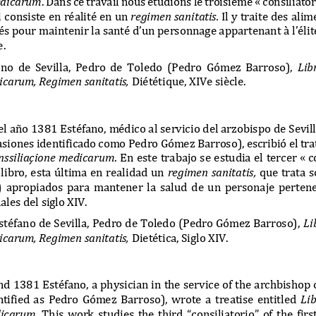
i consiste en
réalité en un 
regimen sanitatis.
Il y traite des alim
s pour maintenir la santé d’un personnage appartenant à l’élite
e.
ano
de  Sevilla,  Pedro  de  Toledo  (Pedro  Gómez  Barroso), 
Libr
icarum, Regimen sanitatis,
Diététique, XIVe siècle.
el año 1381 Estéfano, médico al servicio del arzobispo de Sevil
asiones identificado como Pedro Gómez Barroso), escribió el tra
onssiliaçione medicarum
. En este trabajo se estudia el  tercer
«
c
libro, esta última en  realidad un 
regimen sanitatis,
que trata s
  apropiados  para  mantener  la  salud  de  un  personaje  perteneci
ales del siglo XIV.
stéfano de Sevilla, Pedro de Toledo (Pedro Gómez Barroso), 
Li
icarum, Regimen sanitatis,
Dietética, Siglo XIV.
d 1381 Estéfano, a physician in the service of the archbishop o
ntified  as  Pedro  Gómez  Barroso),  wrote  a  treatise  entitled 
Lib
dicarum.
This work studies the third “consiliatorio” of the firs