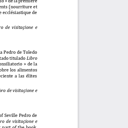
ents (nourriture et 
 ecclésiastique de 
o  de  visitaçione  e 
la Pedro de Toledo 
tado titulado 
Libro 
onsiliatorio
» de la 
obre los alimentos 
ente  a  las  élites 
bro de visitaçione e 
f Seville Pedro de 
ro  de  visitaçione  e 
t part of the book, 