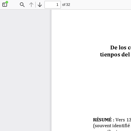
of 32
Toggle
Find
Previous
Next
Sidebar
De los 
tienpos del
RÉSUMÉ  :
Vers 13
(souvent identifié
e conssiliaçione 