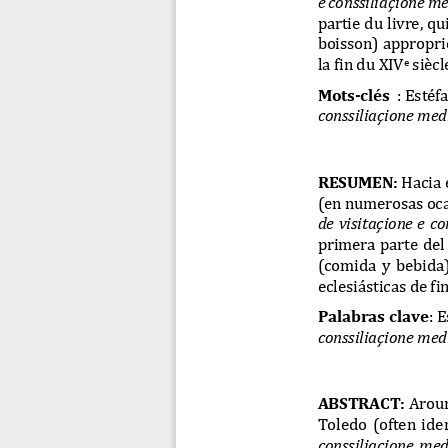
partie du livre, qu
boisson) approprié
la fin du XIV
siècl
e
Mots
-
clés 
:
Estéf
conssiliaçione med
RESUMEN:
Hacia 
(en numerosa
s oc
de visitaçione e c
primera parte del 
(comida  y  bebida)
eclesiásticas de fin
Palabras cl
ave
:
E
conssiliaçione med
ABSTRACT:
Aroun
To
ledo  (often  ide
conssiliaçione  me