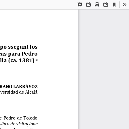
Current
Presentation
Open
Print
Download
To
View
Mode
po ssegunt los 
cas para Pedro 
lla (ca. 1381)
[1]
RRANO LARRÁYOZ
versidad de Alcalá
e
Pedro  de  Toledo 
L
ibro de visitaçione 
io » de la première 