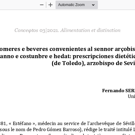
Zoom
Zoom
Out
In
Conceφtos 
03|2021.
Alimentation et distinction
comeres e beveres convenientes al sennor arçobis
 anno e costunbre e hedat: prescripciones dietéti
(de Toledo), arzobispo de Sevi
Fernando SE
Uni
81, « Estéfano », médecin au service de l’archevêque de Sévill
 sous le nom de Pedro Gómez Barroso), rédige le traité intitulé 
medicarum
. 
Dans ce travail nous étudions le troisième « consiliator