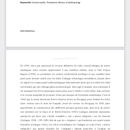
Keywords: 
Guarani 
myths
, Translation, History of anthropology
Introduction.
Conceφtos
0
6
|2022.
V
a
ria
En  1959,  alors  que  paraissait  la  version  définitive  du  riche  recueil  bilingue  de  textes 
mythiques,  dont  certains  appartenant  à  une  tradition  inédite,  sous  l
e  titre  d'Ayvu 
Rapyta  (1959),  se  produisait  un  contact  relativement  pacifique  et  qui  semblait  bien 
parti  pour  devenir  stable  avec  les  Aché.  Cadogan,  ethnologue  autodidacte,  lançait  alors 
un appel à la communauté anthropologique internationale pour que la s
ociété des Aché 
soit étudiée par des ethnographes professionnels. Alors âgé et malade, non seulement il 
lui manquait les forces physiques nécessaires pour s’atteler à cette tâche, mais surtout, 
il se croyait incapable de la mener à bien par manque de forma
tion académique. C’est en 
1963  que  le  jeune  doctorant  Pierre  Clastres  arriva  au  Paraguay  pour  étudier  les  Aché, 
alors  connus  sous  le  nom  de  Guayaki,  avant  de  revenir  au  Paraguay  en  1965  pour 
approfondir  sa  connaissance  des  différents  groupes  guarani  puis, 
plus  tard,  de  porter 
son  attention  sur  le  Chaco  et  le  Brésil  (Clastres  1967).  Cadogan  attendait  néanmoins 
quelqu’un  qui  fasse  une  «
étude  complète
»,  une  «
œuvre  intégrale
»  sur  les  Guarani 
(Cadogan  1998  :  199,  200)  afin  de  que  les  «
énigmes
»  qui  hantaien
t  son  esprit  soient 
élucidées (Cadogan 1961). Les rêves scientifiques de Cadogan au sujet d’une «
œuvre 
intégrale
»   qui   puisse   élucider   les   «
énigmes
»   étaient   peut
-
être  à  l’origine  de 