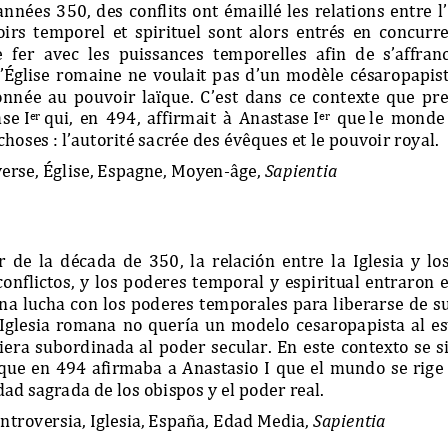
années 350, des conflits ont émaillé les relations entre l’
oirs  temporel  et  spirituel  sont  alors  entrés  en  concurre
  fer  avec  les  puissances  temporelles  afin  de  s’affran
 l’Église romaine ne voulait pas d’un modèle césaropapist
onnée au pouvoir laïque. C’est dans ce contexte que pre
ase
I
qui,  en  494,  affirmai
t  à  Anastase
I
que
le  monde 
er
er
choses
:
l’autorité sacrée des évêques et le pouvoir royal.
erse, Église, Espagne, Moyen
-
âge, 
Sapientia
ir  de  la  década  de  350,  la  relación  entre  la  Iglesia  y  
conflictos,  y  los  poderes  temporal  y  espiritual  entraron 
a lucha con los poderes temporales para liberarse de su
  Iglesia  romana  no  quería  un  modelo 
cesaropapista
al  e
uviera subordinada al poder  secular.  En  este  contexto  se  s
,  que  en 494 afirmaba a An
astasio  I  que  el  mundo  se  ri
dad sagrada de los obispos y el poder real.
ntroversia, Iglesia, España, Edad Media, 
Sapientia