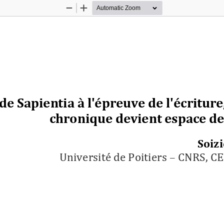
Zoom
Zoom
Out
In
de Sapientia à l'épreuve de l'écriture
chronique devient espace de
Soiz
Université de Poitiers 
–
CNRS, C