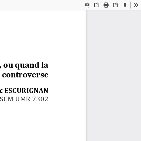
Current
Presentation
Open
Print
Download
To
View
Mode
, ou quand la 
 controverse
ic ESCURIGNAN
ESCM UMR 7302