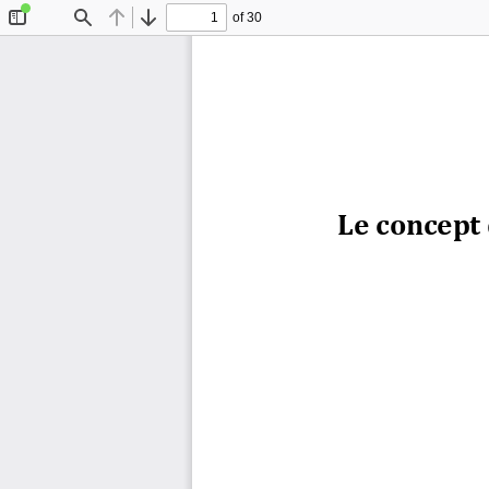
of 30
Toggle
Find
Previous
Next
Sidebar
Le concept 