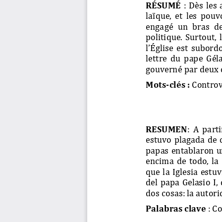
RÉSUMÉ 
: Dès les 
laïque,  et  les  pouv
engagé
un  bras  de
politique. Surtout,
l’Église est subord
lettre  du  pape  Gél
gouverné par deux 
Mots
-
clés
:
Controv
RESUMEN
:  A  part
estuvo  plagada  de  
papas entablaron un
encima  de  todo,  la
que  la  Iglesia  est
del papa  Gelasio  I
dos cosas: la autori
Palabras 
clave
:
Co