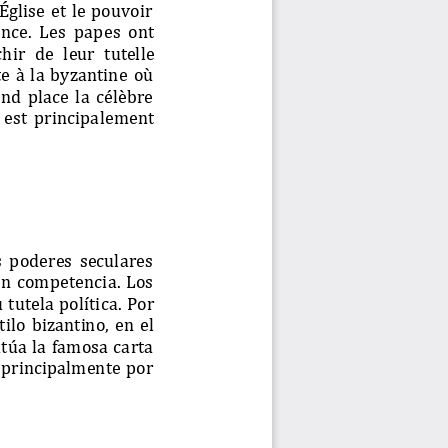
Église et le pouvoir 
nce.  Les 
papes
ont
ch
ir  de  leur  tutelle 
e à la byzantine où 
nd place la célèbre 
 est  principalement 
los  poderes  seculares 
 en  competencia.  Los 
 t
utela política. Por 
stilo  bizantino,  en  el 
itúa la  famosa  carta 
ge  principalmente por 