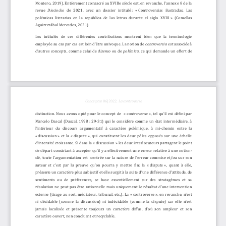
Montero, 2019).
Entièrement consacré au XVIIIe siè
cle est, en revanche, l’annexe 8 de la 
revue 
Dieciocho
de   2021,   avec   un   dossier   intitulé
:   «
Controversias   ilustradas. 
Las 
polémicas  literarias  en  la  república  de  las  letras  durante  el  siglo  XVIII
»  (Comellas 
Aguirrezábal Mercedes, 2021).
Les   intitulés   de   ces   différentes   contributions   montrent   bien   que   la   terminologie 
employée au cas par cas est loin d’être univoque. La notion de 
controversia
est associée à 
d’autres concepts, comme celui de 
disenso
ou  de 
polémica
,  ce  qui  demande  un  effort  d
e 
Conceφtos
0
6
|2022. 
La controverse
distinction.  Nous  avons  opté  pour  le  concept  de    «
controverse
», tel qu’il est défini par 
Marcelo  Dascal  (Dascal,  1998
:  29
-
31)  qui  le  considère  comme  un  état  intermédiaire,  à 
l’intérieur  du  discours  argumentatif  à  caractère  polémique,  à  mi
-
chemin   entre
la 
«
discussion
»  et  la  «
dispute
»,  qui  constituent  les  deux  pôles  opposés  sur  une  échelle 
d’intensité croissante. Si dans la «
discussion
» les deux interlocuteurs partagent le point 
de départ consistant à accepter qu’il y a effectivement une erreur rel
ative à une notion
-
clé, toute l’argumentation est  centrée sur la nature de l’erreur commise et/ou sur son 
auteur
et  c’est  par  la  preuve  qu’on  pourra  y  mettre  fin;  la  «
dispute
»,  quant  à  elle, 
présente un caractère plus subjectif et elle surgit à la suite
d’une différence d’attitude, de 
sentiments   ou   de   préférences,   se   base   essentiellement   sur   des   stratagèmes   et   sa 
résolution ne peut pas être rationnelle mais uniquement le résultat d’une intervention 
externe  (tirage  au  sort,  médiateur,  tribunal,  etc.).  La 
«
controverse
», en revanche, n’est 
ni  décidable  (comme  la  discussion)  ni  indécidable  (comme  la  dispute)  car  elle  n’est 
jamais  localisée  et  présente  toujours  un  caractère  diffus,  d’où  son  ampleur  et  son 
caractère ouvert, non concluant et recyclable. 