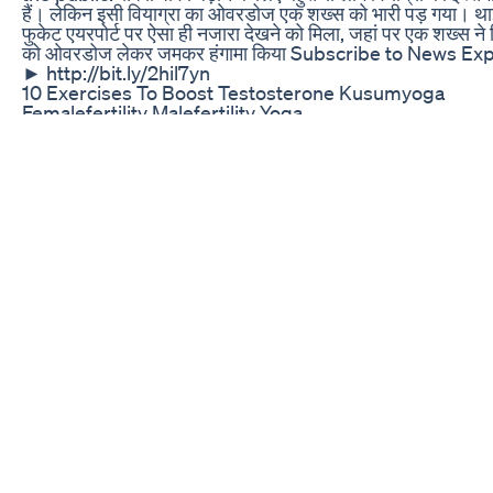
हैं। लेकिन इसी वियाग्रा का ओवरडोज एक शख्स को भारी पड़ गया। थाई
फुकेट एयरपोर्ट पर ऐसा ही नजारा देखने को मिला, जहां पर एक शख्स ने व
को ओवरडोज लेकर जमकर हंगामा किया Subscribe to News Ex
► http://bit.ly/2hil7yn
10 Exercises To Boost Testosterone Kusumyoga
Femalefertility Malefertility Yoga
Tiếp tục với series “YouMed ơi, thuốc gì đây?”. Thuốc
đã trở nên khá quen thuộc và có thể được xem như 
thần dược đối với cánh mày râu. Viagra có tác dụng h
điều trị chứng rối loạn cương dương ở nam giới. Tuy 
nhiều người vẫn còn khá mơ hồ về tác dụng, cách sử
và những lưu ý của nó. Thế nên hãy cùng Dược sĩ Phan
Long tìm hiểu ngay trong video sau nhé! NỘI DUNG
VIDEO: 0:00 Giới thiệu về thuốc Viagra 0:52 Viagra là 
gì? 1:31 Tại sao Viagra có tác dụng cương cứng ở nam
1:58 Những ai nên sử dụng Viagra? 2:52 Liều dùng và 
sử dụng của thuốc Viagra? 3:37 Những lưu ý cần biết 
dụng thuốc Viagra 4:04 Viagra giá bao nhiêu và mua 
4:35 Uống Viagra quan hệ được bao lâu? 4:54 Nữ giới
dụng Viagra được không? 5:39 Ưu nhược điểm của t
trị rối loạn cương dương Viagra Hồ sơ y khoa Dược s
PHAN TIỂU LONG - Cố vấn chuyên môn của kênh You
và trang tin y tế YouMed: https://youmed.vn/tin-tuc/p
tieu-long/ CÁC DẪN CHỨNG KHOA HỌC ĐƯỢC TH
KHẢO TRONG VIDEO: 1. Nhiều thử nghiệm cho thấy s