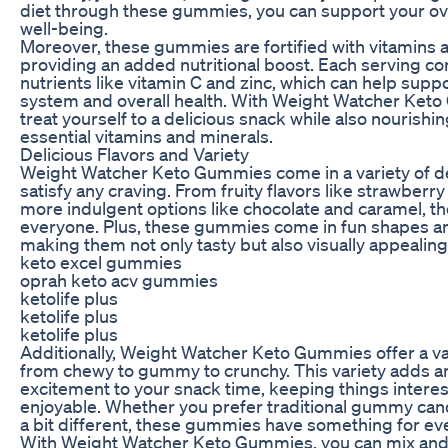
diet through these gummies, you can support your ove
well-being.
Moreover, these gummies are fortified with vitamins 
providing an added nutritional boost. Each serving co
nutrients like vitamin C and zinc, which can help sup
system and overall health. With Weight Watcher Ket
treat yourself to a delicious snack while also nourishi
essential vitamins and minerals.
Delicious Flavors and Variety
Weight Watcher Keto Gummies come in a variety of del
satisfy any craving. From fruity flavors like strawberr
more indulgent options like chocolate and caramel, ther
everyone. Plus, these gummies come in fun shapes a
making them not only tasty but also visually appealing
keto excel gummies
oprah keto acv gummies
ketolife plus
ketolife plus
ketolife plus
Additionally, Weight Watcher Keto Gummies offer a var
from chewy to gummy to crunchy. This variety adds a
excitement to your snack time, keeping things intere
enjoyable. Whether you prefer traditional gummy can
a bit different, these gummies have something for ev
With Weight Watcher Keto Gummies, you can mix and