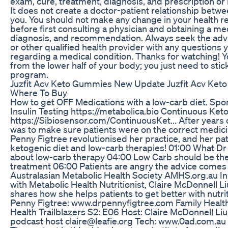
exam, cure, treatment, diagnosis, and prescription 
It does not create a doctor-patient relationship betw
you. You should not make any change in your health r
before first consulting a physician and obtaining a me
diagnosis, and recommendation. Always seek the advi
or other qualified health provider with any questions
regarding a medical condition. Thanks for watching! Y
from the lower half of your body; you just need to stic
program.
Juzfit Acv Keto Gummies New Update Juzfit Acv Ket
Where To Buy
How to get OFF Medications with a low-carb diet. Spo
Insulin Testing https://metabolica.bio Continuous Ket
https://Sibiosensor.com/ContinuousKet... After years o
was to make sure patients were on the correct medic
Penny Figtree revolutionised her practice, and her pat
ketogenic diet and low-carb therapies! 01:00 What D
about low-carb therapy 04:00 Low Carb should be the 
treatment 06:00 Patients are angry the advice comes 
Australasian Metabolic Health Society AMHS.org.au In 
with Metabolic Health Nutritionist, Claire McDonnell L
shares how she helps patients to get better with nutri
Penny Figtree: www.drpennyfigtree.com Family Healt
Health Trailblazers S2: E06 Host: Claire McDonnell Liu,
podcast host claire@leafie.org Tech: www.0ad.com.