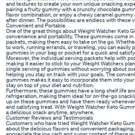
and textures to create your own unique snacking expe
pairing a fruity gummy with a crunchy chocolate gumm
flavor combination, or enjoy a chewy caramel gummy a
after dinner. The possibilities are endless with these
Convenient and Portable
One of the great things about Weight Watcher Keto G
convenience and portability. These gummies come in i
packets, making them easy to take on the go. Whethe
to work, running errands, or traveling, you can easily
gummies in your bag or pocket for a quick and satisfy
Moreover, the individual serving packets help with por
making it easier to stick to your Weight Watchers plan
single serving of gummies without worrying about ov
helping you stay on track with your goals. The conven
gummies makes it easy to incorporate them into your 
stay on top of your diet and nutrition.
Furthermore, these gummies have a long shelf life an
refrigeration, making them ideal for on-the-go snacki
up on these gummies and have them ready whenever
and satisfying treat. With Weight Watcher Keto Gumm
a delicious snack anytime, anywhere.
Customer Reviews and Testimonials
Customers who have tried Weight Watcher Keto Gum
about the delicious flavors and convenient packagin
appreciate the low carb and sugar content of these g