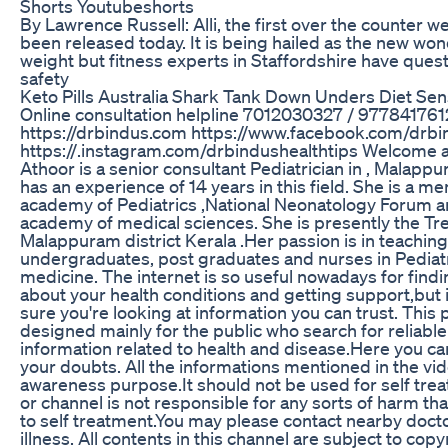
Shorts Youtubeshorts
By Lawrence Russell: Alli, the first over the counter we
been released today. It is being hailed as the new won
weight but fitness experts in Staffordshire have questi
safety
Keto Pills Australia Shark Tank Down Unders Diet Sen
Online consultation helpline 7012030327 / 97784176
https://drbindus.com https://www.facebook.com/drbi
https://.instagram.com/drbindushealthtips Welcome al
Athoor is a senior consultant Pediatrician in , Malappu
has an experience of 14 years in this field. She is a m
academy of Pediatrics ,National Neonatology Forum a
academy of medical sciences. She is presently the Tr
Malappuram district Kerala .Her passion is in teaching
undergraduates, post graduates and nurses in Pediat
medicine. The internet is so useful nowadays for find
about your health conditions and getting support,but i
sure you're looking at information you can trust. This 
designed mainly for the public who search for reliable 
information related to health and disease.Here you ca
your doubts. All the informations mentioned in the vid
awareness purpose.It should not be used for self tre
or channel is not responsible for any sorts of harm t
to self treatment.You may please contact nearby docto
illness. All contents in this channel are subject to copy