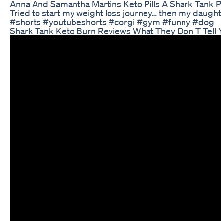
Anna And Samantha Martins Keto Pills A Shark Tank
Tried to start my weight loss journey… then my daught
#shorts #youtubeshorts #corgi #gym #funny #dog
Shark Tank Keto Burn Reviews What They Don T Tell 