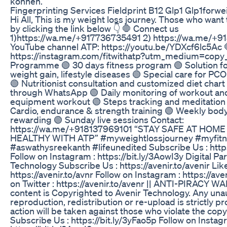
können.
Fingerprinting Services Fieldprint B12 Glp1 Glp1forwe
Hi All, This is my weight loss journey. Those who want t
by clicking the link below 👇 🛑 Connect us
1)https://wa.me/+917736735491 2) https://wa.me/+9
YouTube channel ATP: https://youtu.be/YDXcf6lc5Ac 
https://instagram.com/fitwithatp?utm_medium=copy_
Programme 🟢 30 days fitness program 🟢 Solution for
weight gain, lifestyle diseases 🟢 Special care for 
🟢 Nutritionist consultation and customized diet chart
through WhatsApp 🟢 Daily monitoring of workout an
equipment workout 🟢 Steps tracking and meditation 
Cardio, endurance & strength training 🟢 Weekly bo
rewarding 🟢 Sunday live sessions Contact:
https://wa.me/+918137969101 “STAY SAFE AT HOM
HEALTHY WITH ATP” #myweightlossjourney #myfitn
#aswathysreekanth #lifeunedited Subscribe Us : https
Follow on Instagram : https://bit.ly/3AowI3y Digital Pa
Technology Subscribe Us : https://avenir.to/avenir Lik
https://avenir.to/avnr Follow on Instagram : https://aven
on Twitter : https://avenir.to/avenr || ANTI-PIRACY W
content is Copyrighted to Avenir Technology. Any una
reproduction, redistribution or re-upload is strictly pr
action will be taken against those who violate the copy
Subscribe Us : https://bit.ly/3yFao5p Follow on Instag