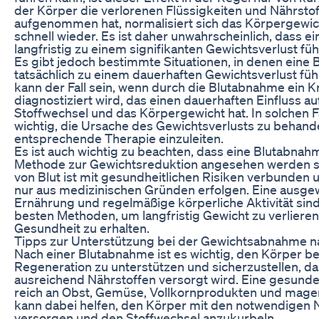
der Körper die verlorenen Flüssigkeiten und Nährsto
aufgenommen hat, normalisiert sich das Körpergewich
schnell wieder. Es ist daher unwahrscheinlich, dass 
langfristig zu einem signifikanten Gewichtsverlust füh
Es gibt jedoch bestimmte Situationen, in denen eine
tatsächlich zu einem dauerhaften Gewichtsverlust füh
kann der Fall sein, wenn durch die Blutabnahme ein K
diagnostiziert wird, das einen dauerhaften Einfluss au
Stoffwechsel und das Körpergewicht hat. In solchen Fä
wichtig, die Ursache des Gewichtsverlusts zu behand
entsprechende Therapie einzuleiten.
Es ist auch wichtig zu beachten, dass eine Blutabnahm
Methode zur Gewichtsreduktion angesehen werden sol
von Blut ist mit gesundheitlichen Risiken verbunden u
nur aus medizinischen Gründen erfolgen. Eine ausg
Ernährung und regelmäßige körperliche Aktivität sind
besten Methoden, um langfristig Gewicht zu verlieren
Gesundheit zu erhalten.
Tipps zur Unterstützung bei der Gewichtsabnahme 
Nach einer Blutabnahme ist es wichtig, den Körper be
Regeneration zu unterstützen und sicherzustellen, da
ausreichend Nährstoffen versorgt wird. Eine gesunde
reich an Obst, Gemüse, Vollkornprodukten und mager
kann dabei helfen, den Körper mit den notwendigen 
versorgen und den Stoffwechsel anzukurbeln.