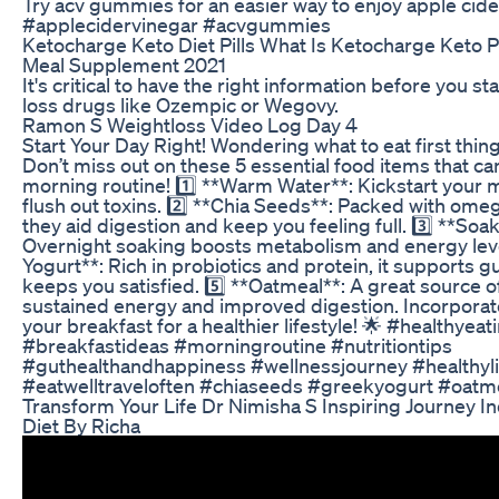
Try acv gummies for an easier way to enjoy apple cide
#applecidervinegar #acvgummies
Ketocharge Keto Diet Pills What Is Ketocharge Keto Pi
Meal Supplement 2021
It's critical to have the right information before you st
loss drugs like Ozempic or Wegovy.
Ramon S Weightloss Video Log Day 4
Start Your Day Right! Wondering what to eat first thin
Don’t miss out on these 5 essential food items that c
morning routine! 1️⃣ **Warm Water**: Kickstart your
flush out toxins. 2️⃣ **Chia Seeds**: Packed with omeg
they aid digestion and keep you feeling full. 3️⃣ **Soa
Overnight soaking boosts metabolism and energy leve
Yogurt**: Rich in probiotics and protein, it supports g
keeps you satisfied. 5️⃣ **Oatmeal**: A great source of
sustained energy and improved digestion. Incorporat
your breakfast for a healthier lifestyle! 🌟 #healthyeat
#breakfastideas #morningroutine #nutritiontips
#guthealthandhappiness #wellnessjourney #healthyli
#eatwelltraveloften #chiaseeds #greekyogurt #oat
Transform Your Life Dr Nimisha S Inspiring Journey I
Diet By Richa