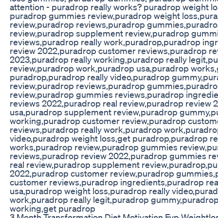
attention - puradrop really works? puradrop weight 
puradrop gummies review,puradrop weight loss,pur
review,puradrop reviews,puradrop gummies,puradro
review,puradrop supplement review,puradrop gumm
reviews,puradrop really work,puradrop,puradrop ing
review 2022,puradrop customer reviews,puradrop re
2023,puradrop really working,puradrop really legit,
review,puradrop work,puradrop usa,puradrop works,
puradrop,puradrop really video,puradrop gummy,pu
review,puradrop reviews,puradrop gummies,puradr
review,puradrop gummies reviews,puradrop ingredi
reviews 2022,puradrop real review,puradrop review 
usa,puradrop supplement review,puradrop gummy,pu
working,puradrop customer review,puradrop custom
reviews,puradrop really work,puradrop work,puradrop
video,puradrop weight loss,get puradrop,puradrop rea
works,puradrop review,puradrop gummies review,pu
reviews,puradrop review 2022,puradrop gummies re
real review,puradrop supplement review,puradrop,p
2022,puradrop customer review,puradrop gummies,
customer reviews,puradrop ingredients,puradrop rea
usa,puradrop weight loss,puradrop really video,pura
work,puradrop really legit,puradrop gummy,puradrop 
working,get puradrop
3 Month Transformation Diet Motivation Fyp Weightlo