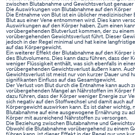
zwischen Blutabnahme und Gewichtsverlust genauer 
Die Auswirkungen von Blutabnahme auf den Körper
Die Entnahme von Blut ist ein üblicher medizinischer 
Blut aus einer Vene entnommen wird. Dies kann vers
Auswirkungen auf den Körper haben. Zum einen kann
vorübergehenden Blutverlust kommen, der zu einem
vorübergehenden Gewichtsverlust führt. Dieser Gewic
jedoch in der Regel minimal und hat keine langfristi
auf das Körpergewicht.
Ein weiterer Effekt der Blutabnahme auf den Körper i
des Blutvolumens. Dies kann dazu führen, dass der Kö
weniger Flüssigkeit enthält, was sich ebenfalls in ein
vorübergehenden Gewichtsverlust äußern kann. Auch
Gewichtsverlust ist meist nur von kurzer Dauer und h
signifikanten Einfluss auf das Gesamtgewicht.
Der Verlust von Blut durch die Entnahme kann auch 
vorübergehenden Mangel an Nährstoffen im Körper f
dazu führen, dass der Körper weniger Energie zur Ve
sich negativ auf den Stoffwechsel und damit auch auf
Körpergewicht auswirken kann. Es ist daher wichtig, 
Blutabnahme auf eine ausgewogene Ernährung zu ac
Körper mit ausreichend Nährstoffen zu versorgen.
Die Beziehung zwischen Blutabnahme und Gewichtsv
Obwohl die Blutabnahme vorübergehend zu einem Ge
führen kann, ist dieser Effekt in der Regel nur von ku