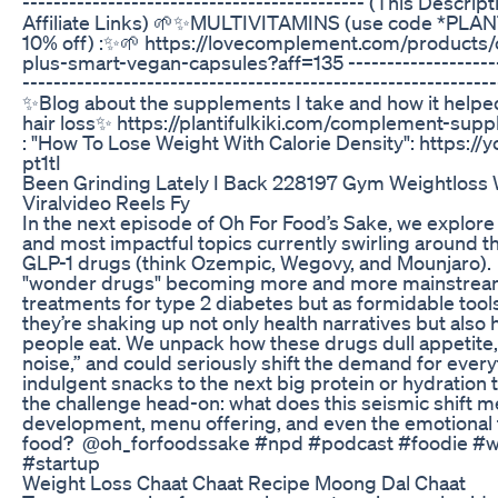
-------------------------------------------- (This Descri
Affiliate Links) 🌱✨MULTIVITAMINS (use code *PLAN
10% off) :✨🌱 https://lovecomplement.com/product
plus-smart-vegan-capsules?aff=135 ---------------------
-------------------------------------------------------------
✨Blog about the supplements I take and how it help
hair loss✨ https://plantifulkiki.com/complement-sup
: "How To Lose Weight With Calorie Density": https://
pt1tI
Been Grinding Lately I Back 228197 Gym Weightloss 
Viralvideo Reels Fy
In the next episode of Oh For Food’s Sake, we explore 
and most impactful topics currently swirling around t
GLP-1 drugs (think Ozempic, Wegovy, and Mounjaro).
"wonder drugs" becoming more and more mainstrea
treatments for type 2 diabetes but as formidable tool
they’re shaking up not only health narratives but also
people eat. We unpack how these drugs dull appetite
noise,” and could seriously shift the demand for ever
indulgent snacks to the next big protein or hydration
the challenge head-on: what does this seismic shift m
development, menu offering, and even the emotional t
food? @‌oh_forfoodssake #npd #podcast #foodie #
#startup
Weight Loss Chaat Chaat Recipe Moong Dal Chaat