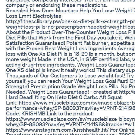
company or endorsing these medications.
Revealed How Does Mounjaro Help You Lose Weight
Loss Lmnt Electrolytes
http://fitnesslibrary.pw/one-xs-diet-pills-x-strength-
weight-loss-pills-no-prescription-needed-weight-lo
About the Product Over-The-Counter Weight Loss Pill
Diet Pills that Work from the First Day you take it. We
Satisfaction Guaranteed! Potent Fat burner, appetite
with the Proved Best Weight Loss Ingredients Avera
loss with One Xs Diet Pills is 18-20 lb a month, but s
more weight Made in the USA, in GMP certified labs, wi
acting drug-free ingredients. Weight Loss Guarantee
One XS diet pills know it really works! This dietary 
Thousands of Our Customers to Lose weight fast! Try a
yourself, you can reach Your Weight Loss Goal Fast! On
Strength) Prescription Grade Weight Loss Pills. No Pr
Needed. Weight Loss Guaranteed! - created at http:/
Hard Deadlifting On Keto Diet 0 Carbs Aft Squat
Link: https://www.muscleblaze.com/sv/muscleblaze-
performance-whey/SP-88093?navKey=VRNT-214198
Code: KRISHMB Link to the product:
https://www.muscleblaze.com/sv/muscleblaze-bioz
whey/SP-88093?navKey=VRNT-214198&itracker=w In
https://www.instagram.com/krishhealth.fit/ For Online
Transformation contact us through Whatsapp : 72860