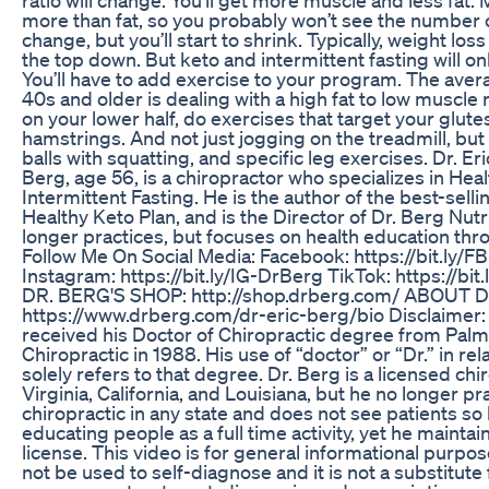
more than fat, so you probably won’t see the number 
change, but you’ll start to shrink. Typically, weight los
the top down. But keto and intermittent fasting will onl
You’ll have to add exercise to your program. The aver
40s and older is dealing with a high fat to low muscle r
on your lower half, do exercises that target your glute
hamstrings. And not just jogging on the treadmill, but
balls with squatting, and specific leg exercises. Dr. Er
Berg, age 56, is a chiropractor who specializes in Hea
Intermittent Fasting. He is the author of the best-sell
Healthy Keto Plan, and is the Director of Dr. Berg Nutr
longer practices, but focuses on health education thr
Follow Me On Social Media: Facebook: https://bit.ly/
Instagram: https://bit.ly/IG-DrBerg TikTok: https://bi
DR. BERG'S SHOP: http://shop.drberg.com/ ABOUT 
https://www.drberg.com/dr-eric-berg/bio Disclaimer: 
received his Doctor of Chiropractic degree from Palm
Chiropractic in 1988. His use of “doctor” or “Dr.” in rel
solely refers to that degree. Dr. Berg is a licensed chi
Virginia, California, and Louisiana, but he no longer pr
chiropractic in any state and does not see patients so
educating people as a full time activity, yet he maintai
license. This video is for general informational purpose
not be used to self-diagnose and it is not a substitute