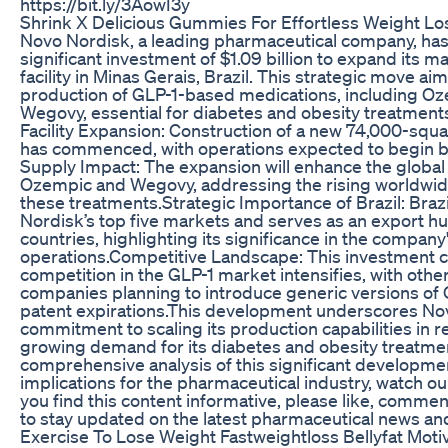
https://bit.ly/3AowI3y
Shrink X Delicious Gummies For Effortless Weight Lo
Novo Nordisk, a leading pharmaceutical company, ha
significant investment of $1.09 billion to expand its m
facility in Minas Gerais, Brazil. This strategic move ai
production of GLP-1-based medications, including O
Wegovy, essential for diabetes and obesity treatments.
Facility Expansion: Construction of a new 74,000-squa
has commenced, with operations expected to begin by
Supply Impact: The expansion will enhance the global a
Ozempic and Wegovy, addressing the rising worldwi
these treatments.​ Strategic Importance of Brazil: Bra
Nordisk’s top five markets and serves as an export hu
countries, highlighting its significance in the company
operations.​ Competitive Landscape: This investment
competition in the GLP-1 market intensifies, with oth
companies planning to introduce generic versions of
patent expirations.​ This development underscores No
commitment to scaling its production capabilities in 
growing demand for its diabetes and obesity treatment
comprehensive analysis of this significant developmen
implications for the pharmaceutical industry, watch our
you find this content informative, please like, comme
to stay updated on the latest pharmaceutical news and
Exercise To Lose Weight Fastweightloss Bellyfat Moti