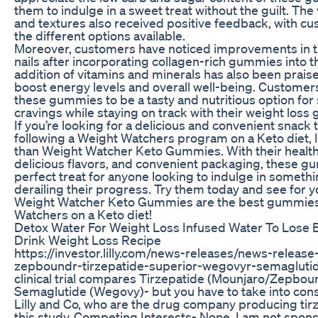
them to indulge in a sweet treat without the guilt. The 
and textures also received positive feedback, with c
the different options available.
Moreover, customers have noticed improvements in the
nails after incorporating collagen-rich gummies into th
addition of vitamins and minerals has also been prais
boost energy levels and overall well-being. Customer
these gummies to be a tasty and nutritious option for s
cravings while staying on track with their weight loss 
If you’re looking for a delicious and convenient snack 
following a Weight Watchers program on a Keto diet, l
than Weight Watcher Keto Gummies. With their health
delicious flavors, and convenient packaging, these g
perfect treat for anyone looking to indulge in someth
derailing their progress. Try them today and see for 
Weight Watcher Keto Gummies are the best gummies
Watchers on a Keto diet!
Detox Water For Weight Loss Infused Water To Lose Be
Drink Weight Loss Recipe
https://investor.lilly.com/news-releases/news-release-d
zepboundr-tirzepatide-superior-wegovyr-semagluti
clinical trial compares Tirzepatide (Mounjaro/Zepbou
Semaglutide (Wegovy)- but you have to take into consi
Lilly and Co, who are the drug company producing ti
this study. Competing Interests- None. I am not spon