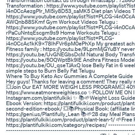
Transformation : https://www.youtube.com/playlist?li
i4n0CcAezgPlr_MI5iy8D53_saMK5 Diet plan Videos Te
https://www.youtube.com/playlist?list=PLCG-i4n0C
AWQnb88SKmf Gym Workout Videos Telugu :
https://www.youtube.com/playlist?list=PLCG-i4n0Cc
rPaCuNntqEscgm9s9 Home Workouts Telugu :
https://www.youtube.com/playlist?list=PLCG-
i4n0CcAc1kK9x78IhFVr6pM0ePhXp My greatest ach
Fitness family : https://youtu.be/9LpmMjGYuBY never 
https://youtu.be/UvGNEGbsDcM Natural Body Transfo
https://youtu.be/5OQWptBk9lE Andhra Fitness Model
https://youtu.be/OU_qseTJAxQ lose Belly Fat in 6 wee
simple steps to Burn Belly Fat Telugu
Where To Buy Keto Acv Gummies A Complete Guide
Hey guys! Thanks for leaving a comment! They really m
💥Join Our EAT MORE WEIGH LESS PROGRAM💥 40% 
https://www.eatmoreweighless.co ✨FOLLOW ME ON
Instagram.com/plantifulkiki ✨ 📚🌱Weight Loss Guid
Ebook Version: https://plantifulkiki.com/product/planti
second-edition-ebook/ 💥📚Physical Book: (affiliate li
https://geni.us/Plantifully_Lean 📚🌱28 day Meal Plans
https://plantifulkiki.com/product/plant-lean-1/ 🌱Free
https://plantifulkiki.com/category/recipes/ -------------
-------------------------------------------------------------