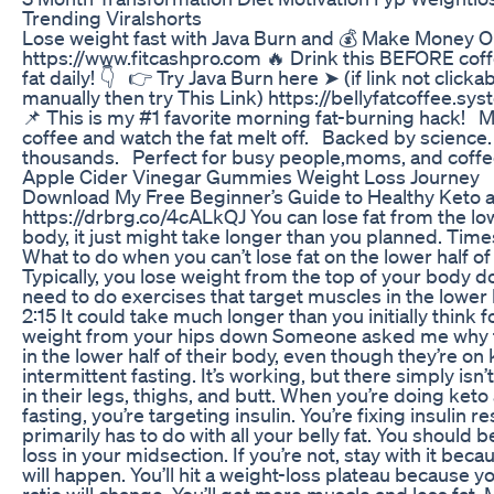
Trending Viralshorts
Lose weight fast with Java Burn and 💰 Make Money O
https://www.fitcashpro.com 🔥 Drink this BEFORE coffe
fat daily! 👇 👉 Try Java Burn here ➤ (if link not click
manually then try This Link) https://bellyfatcoffee.s
📌 This is my #1 favorite morning fat-burning hack! Mi
coffee and watch the fat melt off. Backed by science
thousands. Perfect for busy people,moms, and coffe
Apple Cider Vinegar Gummies Weight Loss Journey
Download My Free Beginner’s Guide to Healthy Keto 
https://drbrg.co/4cALkQJ You can lose fat from the low
body, it just might take longer than you planned. Tim
What to do when you can’t lose fat on the lower half o
Typically, you lose weight from the top of your body d
need to do exercises that target muscles in the lower 
2:15 It could take much longer than you initially think f
weight from your hips down Someone asked me why th
in the lower half of their body, even though they’re on
intermittent fasting. It’s working, but there simply isn
in their legs, thighs, and butt. When you’re doing keto
fasting, you’re targeting insulin. You’re fixing insulin r
primarily has to do with all your belly fat. You should 
loss in your midsection. If you’re not, stay with it becau
will happen. You’ll hit a weight-loss plateau because y
ratio will change. You’ll get more muscle and less fat