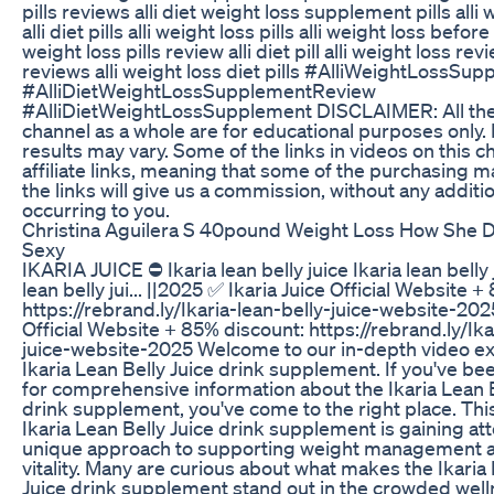
pills reviews alli diet weight loss supplement pills alli w
alli diet pills alli weight loss pills alli weight loss before
weight loss pills review alli diet pill alli weight loss revie
reviews alli weight loss diet pills #AlliWeightLossSu
#AlliDietWeightLossSupplementReview
#AlliDietWeightLossSupplement DISCLAIMER: All the 
channel as a whole are for educational purposes only. 
results may vary. Some of the links in videos on this c
affiliate links, meaning that some of the purchasing 
the links will give us a commission, without any additi
occurring to you.
Christina Aguilera S 40pound Weight Loss How She Di
Sexy
IKARIA JUICE ⛔ Ikaria lean belly juice Ikaria lean belly 
lean belly jui... ||2025 ✅ Ikaria Juice Official Website 
https://rebrand.ly/Ikaria-lean-belly-juice-website-202
Official Website + 85% discount: https://rebrand.ly/Ika
juice-website-2025 Welcome to our in-depth video ex
Ikaria Lean Belly Juice drink supplement. If you've be
for comprehensive information about the Ikaria Lean B
drink supplement, you've come to the right place. Thi
Ikaria Lean Belly Juice drink supplement is gaining atte
unique approach to supporting weight management a
vitality. Many are curious about what makes the Ikaria
Juice drink supplement stand out in the crowded wel