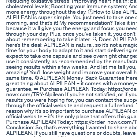
Reducing oxidative stress; Improving heart health; Ba
cholesterol levels; Boosting your immune system; An
more energy throughout the day. 🕒How to Use ALP
ALPILEAN is super simple. You just need to take one c
morning, and that’s it! My recommendation? Take it in
because it will give you the energy and focus you nee
through your day. Plus, once you’ve taken it, you don’t
about remembering to take it later. 🔍 Does ALPILE
here’s the deal: ALPILEAN is natural, so it’s not a magic 
time for your body to adapt to it and start delivering r
expect to take one capsule and see overnight changes
use it consistently, as recommended by the manufacture
seeing results within a few weeks. And let me tell you,
amazing! You’ll lose weight and improve your overall h
same time. 🔄ALPILEAN Money-Back Guarantee Here’
great thing about ALPILEAN – it comes with a money
guarantee. ➡️ Purchase ALPILEAN Today: https://orde
nowx.com/TRY-Alpilean If you’re not satisfied, or if yo
results you were hoping for, you can contact the sup
through the official website and request a full refund. 
reason why it’s so important to purchase ALPILEAN o
official website – it’s the only place that offers this gu
Purchase ALPILEAN Today: https://order-nowx.com/T
Conclusion: So, that’s everything I wanted to share ab
ALPILEAN. If you still have questions or doubts, leave