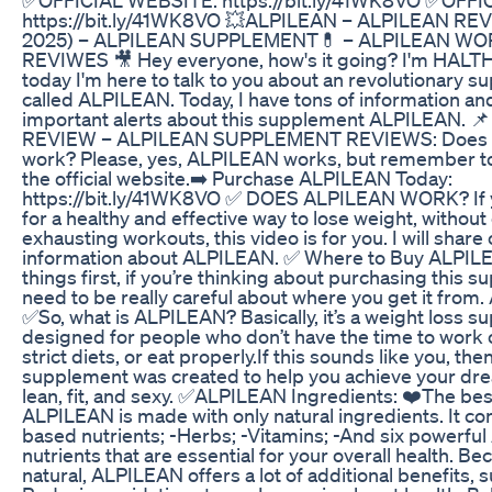
https://bit.ly/41WK8VO 💥ALPILEAN – ALPILEAN RE
2025) – ALPILEAN SUPPLEMENT💊 – ALPILEAN WO
REVIWES 🎥 Hey everyone, how's it going? I'm HALT
today I'm here to talk to you about an revolutionary 
called ALPILEAN. Today, I have tons of information a
important alerts about this supplement ALPILEAN. 
REVIEW – ALPILEAN SUPPLEMENT REVIEWS: Does
work? Please, yes, ALPILEAN works, but remember to
the official website.➡️ Purchase ALPILEAN Today:
https://bit.ly/41WK8VO ✅ DOES ALPILEAN WORK? If y
for a healthy and effective way to lose weight, without 
exhausting workouts, this video is for you. I will shar
information about ALPILEAN. ✅ Where to Buy ALPILE
things first, if you’re thinking about purchasing this 
need to be really careful about where you get it from.
✅So, what is ALPILEAN? Basically, it’s a weight loss 
designed for people who don’t have the time to work o
strict diets, or eat properly.If this sounds like you, then
supplement was created to help you achieve your dr
lean, fit, and sexy. ✅ALPILEAN Ingredients: ❤️The bes
ALPILEAN is made with only natural ingredients. It con
based nutrients; -Herbs; -Vitamins; -And six powerful
nutrients that are essential for your overall health. Bec
natural, ALPILEAN offers a lot of additional benefits, s