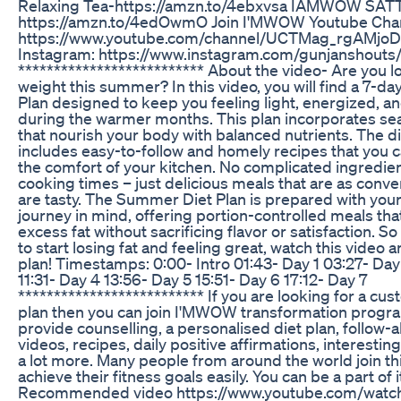
Relaxing Tea-https://amzn.to/4ebxvsa IAMWOW SA
https://amzn.to/4edOwmO Join I'MWOW Youtube Cha
https://www.youtube.com/channel/UCTMag_rgAM
Instagram: https://www.instagram.com/gunjanshouts
************************** About the video- Are you l
weight this summer? In this video, you will find a 7-
Plan designed to keep you feeling light, energized, an
during the warmer months. This plan incorporates se
that nourish your body with balanced nutrients. The di
includes easy-to-follow and homely recipes that you 
the comfort of your kitchen. No complicated ingredien
cooking times – just delicious meals that are as conve
are tasty. The Summer Diet Plan is prepared with your
journey in mind, offering portion-controlled meals tha
excess fat without sacrificing flavor or satisfaction. So
to start losing fat and feeling great, watch this video a
plan! Timestamps: 0:00- Intro 01:43- Day 1 03:27- Day
11:31- Day 4 13:56- Day 5 15:51- Day 6 17:12- Day 7
************************** If you are looking for a cu
plan then you can join I'MWOW transformation progr
provide counselling, a personalised diet plan, follow-
videos, recipes, daily positive affirmations, interesting
a lot more. Many people from around the world join t
achieve their fitness goals easily. You can be a part of i
Recommended video https://www.youtube.com/watc