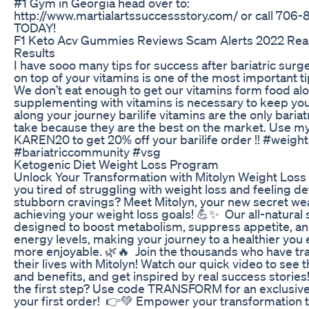
#1 Gym in Georgia head over to:
http://www.martialartssuccessstory.com/ or call 706
TODAY!
F1 Keto Acv Gummies Reviews Scam Alerts 2022 Re
Results
I have sooo many tips for success after bariatric surge
on top of your vitamins is one of the most important ti
We don’t eat enough to get our vitamins form food al
supplementing with vitamins is necessary to keep yo
along your journey barilife vitamins are the only bariatr
take because they are the best on the market. Use my
KAREN20 to get 20% off your barilife order !! #weigh
#bariatriccommunity #vsg
Ketogenic Diet Weight Loss Program
Unlock Your Transformation with Mitolyn Weight Loss P
you tired of struggling with weight loss and feeling d
stubborn cravings? Meet Mitolyn, your new secret we
achieving your weight loss goals! 💪✨ Our all-natural
designed to boost metabolism, suppress appetite, an
energy levels, making your journey to a healthier you 
more enjoyable. 🌿🔥 Join the thousands who have t
their lives with Mitolyn! Watch our quick video to see 
and benefits, and get inspired by real success storie
the first step? Use code TRANSFORM for an exclusive
your first order! 👉💚 Empower your transformation 