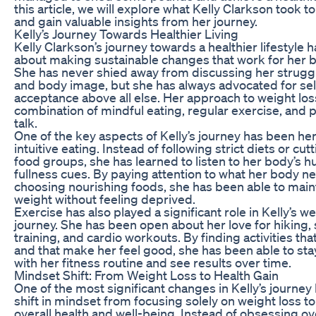
this article, we will explore what Kelly Clarkson took t
and gain valuable insights from her journey.
Kelly’s Journey Towards Healthier Living
Kelly Clarkson’s journey towards a healthier lifestyle h
about making sustainable changes that work for her 
She has never shied away from discussing her strugg
and body image, but she has always advocated for sel
acceptance above all else. Her approach to weight lo
combination of mindful eating, regular exercise, and po
talk.
One of the key aspects of Kelly’s journey has been he
intuitive eating. Instead of following strict diets or cut
food groups, she has learned to listen to her body’s 
fullness cues. By paying attention to what her body n
choosing nourishing foods, she has been able to maint
weight without feeling deprived.
Exercise has also played a significant role in Kelly’s we
journey. She has been open about her love for hiking,
training, and cardio workouts. By finding activities tha
and that make her feel good, she has been able to sta
with her fitness routine and see results over time.
Mindset Shift: From Weight Loss to Health Gain
One of the most significant changes in Kelly’s journey
shift in mindset from focusing solely on weight loss to 
overall health and well-being. Instead of obsessing o