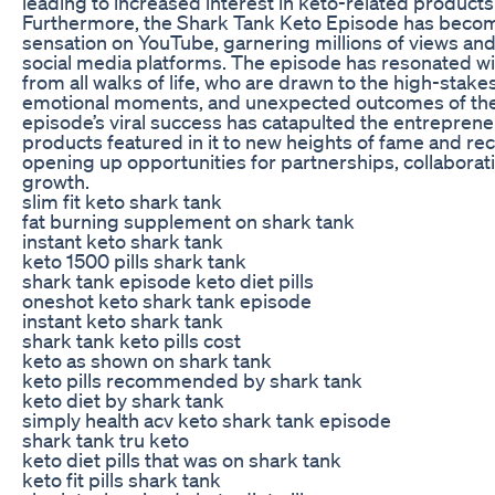
leading to increased interest in keto-related products
Furthermore, the Shark Tank Keto Episode has become
sensation on YouTube, garnering millions of views an
social media platforms. The episode has resonated wi
from all walks of life, who are drawn to the high-stak
emotional moments, and unexpected outcomes of the
episode’s viral success has catapulted the entrepren
products featured in it to new heights of fame and rec
opening up opportunities for partnerships, collaborat
growth.
slim fit keto shark tank
fat burning supplement on shark tank
instant keto shark tank
keto 1500 pills shark tank
shark tank episode keto diet pills
oneshot keto shark tank episode
instant keto shark tank
shark tank keto pills cost
keto as shown on shark tank
keto pills recommended by shark tank
keto diet by shark tank
simply health acv keto shark tank episode
shark tank tru keto
keto diet pills that was on shark tank
keto fit pills shark tank