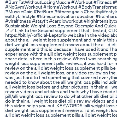
#BurnFatWithoutLosingMuscle #Workout #Fitness #
#NoGymWorkout #HomeWorkout #BodyTransformat
#MuscleGain #FatBurn #fitnessgoals #healthylifestyl
ealthyLifestyle #fitnessmotivation otivation #trainhar
#viralfitness #stayfit #cardioworkout #highintensityc
Sustainable Weight Loss Beyond Ozempic And Quick 
📌✅ Link to the Second supplement that I tested, 
https://bit.ly/-official-Leptofix-website In the video ab
about the alli weight loss supplement and mainly this wi
diet weight loss supplement review about the alli diet
supplement and this is because I have used it and I h
experience with the alli diet weight loss supplement pill
share details here in this review. When I was searching 
weight loss supplement pills reviews, it was hard for
review on the alli diet weight loss supplement pills be i
review on the alli weight loss, or a video review on the all
was just hard to find something that covered everythi
needed to know about the alli weight loss pills includin
alli weight loss before and after pictures in their alli we
review videos and articles and thats why I have made th
pill/alli weight loss review to do what other alli diet pil
do in their alli weight loss diet pills review videos and 
this video helps you out. KEYWORDS: alli weight loss 
diet weight loss supplement review alli diet weight l
alli diet weight loss supplement pills alli diet weight 