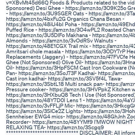
v=XBvMt45d66Q Foods & Products related to the vid
Sponsored) Desi Ghee - https://amzn.to/3O9K25o G
- https://amzn.to/3U9SGER Oats - https://amzn.to/3Ta
https://amzn.to/4bxFu2G Organics Chana Besan -
https://amzn.to/48iU4bI Poha - https://amzn.to/49Eh
Puffed Rice - https://amzn.to/3O4wPL2 Roasted Chan
https://amzn.to/3U5DlFo Makhana - https://amzn.to/
Almonds - https://amzn.to/3vOdRSv Walnuts -
https://amzn.to/48E1CGX Trail mix - https://amzn.to
Amritsari chole masala - https://amzn.to/3ODY7rP He
Replacements (Jaggery) - https://amzn.to/47FVCfe He
Ghee (Not Sponsored) Olive Oil- https://amzn.to/3H
Oil- https://amzn.to/3HpFSCM Cast Iron Cookware (N
Pan- https://amzn.to/3SoJ73F Kadhai- https://amzn.
Cast iron kadhai- https://amzn.to/3SV5f4L Tawa-
https://amzn.to/3SbtL18 Multi snack pan- https://a
Pressure cooker- https://amzn.to/3HVPpkZ Kitchen w
https://amzn.to/3HXbuQ8 Tech I Use (Not Sponsored
https://amzn.to/48Y7D0I Lens 1 - https://amzn.to/4aY
https://amzn.to/3vFFLjP Mic- https://amzn.to/3Hkcg
https://amzn.to/3SlCe2Z Lights- https://amzn.to/3Ho
Sennheiser EWG4 mics- https://amzn.to/48GhJnh Z
Recorder- https://amzn.to/48YYMf9 I'MWOW NIGHT
RELAXING TEA- https://amzn.to/3Scgq9
****************************** DISCLAIMER: All inform