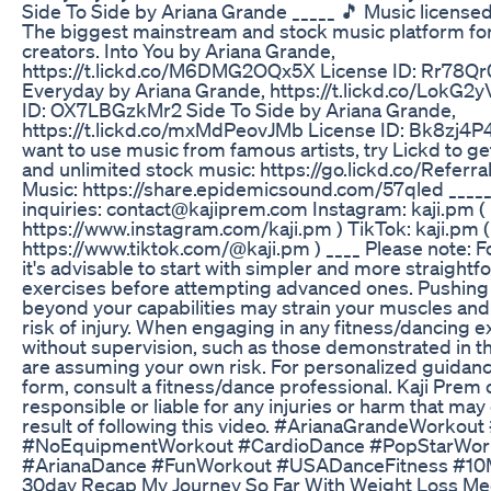
Side To Side by Ariana Grande _____ 🎵 Music license
The biggest mainstream and stock music platform fo
creators. Into You by Ariana Grande,
https://t.lickd.co/M6DMG2OQx5X License ID: Rr78
Everyday by Ariana Grande, https://t.lickd.co/LokG2
ID: OX7LBGzkMr2 Side To Side by Ariana Grande,
https://t.lickd.co/mxMdPeovJMb License ID: Bk8zj4P
want to use music from famous artists, try Lickd to ge
and unlimited stock music: https://go.lickd.co/Referra
Music: https://share.epidemicsound.com/57qled ____
inquiries: contact@kajiprem.com Instagram: kaji.pm (
https://www.instagram.com/kaji.pm ) TikTok: kaji.pm (
https://www.tiktok.com/@kaji.pm ) ____ Please note: F
it's advisable to start with simpler and more straight
exercises before attempting advanced ones. Pushing 
beyond your capabilities may strain your muscles and
risk of injury. When engaging in any fitness/dancing e
without supervision, such as those demonstrated in th
are assuming your own risk. For personalized guidanc
form, consult a fitness/dance professional. Kaji Prem
responsible or liable for any injuries or harm that may
result of following this video. #ArianaGrandeWorkout
#NoEquipmentWorkout #CardioDance #PopStarWor
#ArianaDance #FunWorkout #USADanceFitness #10
30day Recap My Journey So Far With Weight Loss Me