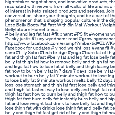
high-stakes negotiations, and innovative products, t
resonated with viewers from all walks of life and insp
of interest in keto-related products and services. Join
conversation, share your thoughts, and be a part of thi
phenomenon that is shaping popular culture in the dig
Lose Belly Booty Fat Fast With 5in Mat Workout Weig
Bellyfatburn Homefitness
# belly and leg fat fast #fit bharat #PS fit #womens 
#vicky justiz #Lucy wyndham- read #growingannanas
https://www.facebook.com/eramp1?mibextid=ZbWKw
Facebook for updates # vinod weight loss #yana fit #
sami #Lilly Sabri #tech bridge #yoga #burn fat of thi
fat and thigh fat fast #belly fat and leg fat lose belly fa
belly fat thigh fat how to remove belly and thigh fat ho
and legs fat how to lose fat of belly and thigh losing b
fat how to burn belly fat in 7 days 7 days lose belly fa
workout to burn belly fat 7 minute workout to lose leg
to lose belly fat 9 minute workout melts belly 12 days b
loss lose stomach and thigh fat fast lose belly and thig
and thigh fat fastest way to lose belly and thigh fat re
thigh fat fast how to burn belly and thigh fat how to b
thigh fat fast burn belly fat instantly burn belly and hip
fat and lose weight fast drink to lose belly fat and thig
lose thigh fat with drinks lose thigh fat and belly fat b
belly and thigh fat fast get rid of belly and thigh fat ho