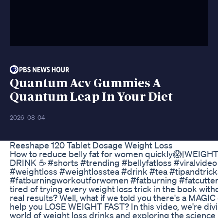
Quantum Acv Gummies A
Quantum Leap In Your Diet
2026-08-04
Reeshape 120 Tablet Dosage Weight Loss
How to reduce belly fat for women quickly😱|WEIG
DRINK ☕ #shorts #trending #bellyfatloss #viralvideo
#weightloss #weightlosstea #drink #tea #tipandtrick
#fatburningworkoutforwomen #fatburning #fatcutter
tired of trying every weight loss trick in the book wit
real results? Well, what if we told you there's a MAGIC
help you LOSE WEIGHT FAST? In this video, we're divi
world of weight loss drinks and exploring the scienc