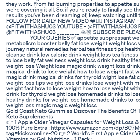
they work. From fat-burning properties to appetite s
we're covering it all. So, if you're ready to finally see t
results you've been dreaming of, keep watching until 
FOLLOW FOR DAILY NEW VIDEO ❤️👍🏼 INSTAGRAM -
@FITWITHASHU03 YOUTUBE - @FITWITHASHU03 
@FITWITHASHU03 _________ 🙏🏼 SUBSCRIBE PLEA
_________ YOUR QUERIES ✅ appetite suppressant weig
metabolism booster belly fat lose weight weight loss 
journey natural remedies herbal tea fitness tips health 
cleanse drink low calorie drink weight loss tea fitnes
to lose belly fat wellness weight loss drink healthy life
weight lose Weight lose magic drink weight loss drink
magical drink to lose weight how to lose weight fast w
magic drink magical drinks for thyroid wight lose fat c
weight loss tips weight lose drinks lose weight with m
weight fast how to lose weight how to lose weight wit
drink for thyroid weight lose homemade drinks to lose
healthy drinks for weight lose homemade drinks to lo
weight loss magic magic weight loss
Gold Coast Keto Gummies Discover The Benefits Of
Keto Supplements
👉 1 Apple Cider Vinegar Capsules for Weight Loss &
100% Pure Extra : https://www.amazon.com/dp/B0
tag=kicksxonline-20 👉 2 World's First Apple Cider
Vitamins by Goli Nutrition - 1 Pack :