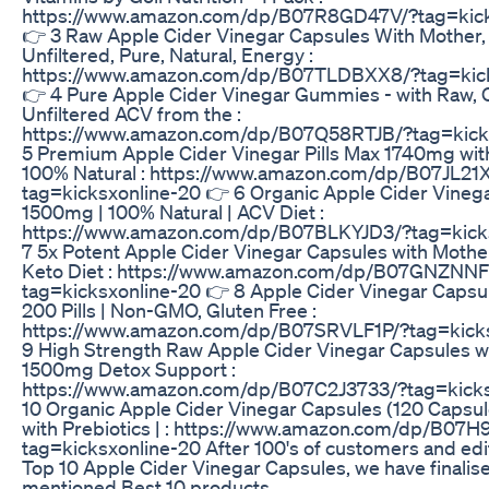
https://www.amazon.com/dp/B07R8GD47V/?tag=kick
👉 3 Raw Apple Cider Vinegar Capsules With Mother
Unfiltered, Pure, Natural, Energy :
https://www.amazon.com/dp/B07TLDBXX8/?tag=kick
👉 4 Pure Apple Cider Vinegar Gummies - with Raw, 
Unfiltered ACV from the :
https://www.amazon.com/dp/B07Q58RTJB/?tag=kick
5 Premium Apple Cider Vinegar Pills Max 1740mg wit
100% Natural : https://www.amazon.com/dp/B07JL21
tag=kicksxonline-20 👉 6 Organic Apple Cider Vinega
1500mg | 100% Natural | ACV Diet :
https://www.amazon.com/dp/B07BLKYJD3/?tag=kick
7 5x Potent Apple Cider Vinegar Capsules with Moth
Keto Diet : https://www.amazon.com/dp/B07GNZNN
tag=kicksxonline-20 👉 8 Apple Cider Vinegar Capsu
200 Pills | Non-GMO, Gluten Free :
https://www.amazon.com/dp/B07SRVLF1P/?tag=kicks
9 High Strength Raw Apple Cider Vinegar Capsules w
1500mg Detox Support :
https://www.amazon.com/dp/B07C2J3733/?tag=kicks
10 Organic Apple Cider Vinegar Capsules (120 Capsul
with Prebiotics | : https://www.amazon.com/dp/B07
tag=kicksxonline-20 After 100's of customers and edi
Top 10 Apple Cider Vinegar Capsules, we have finalis
mentioned Best 10 products