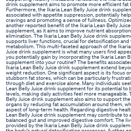
drink supplement aims to promote more efficient fat 
Furthermore, the Ikaria Lean Belly Juice drink supple
associated with appetite suppression, potentially hel
cravings and promoting a sense of fullness. Optimized
another reported benefit of the Ikaria Lean Belly Juice
supplement, as it aims to improve nutrient absorptio
elimination. The Ikaria Lean Belly Juice drink supplem
supports liver functions, crucial for detoxification and 
metabolism. This multi-faceted approach of the Ikaria
Juice drink supplement is what many users find appea
you potentially gain by incorporating the Ikaria Lean B
supplement into your routine? The benefits associate
Ikaria Lean Belly Juice drink supplement extend bey
weight reduction. One significant aspect is its focus o
stubborn fat stores, which can be particularly frustra
through diet and exercise alone. Many individuals seek
Lean Belly Juice drink supplement for its potential to
levels, making daily activities feel more manageable. 
Belly Juice drink supplement also aims to support the h
organs by reducing fat accumulation around them, which
aspect of long-term health. Regarding digestive health
Lean Belly Juice drink supplement may contribute to
balanced gut and improved digestive comfort. The li
provided by the Ikaria Lean Belly Juice drink supplemen
the body's natural detoxification processes, further 