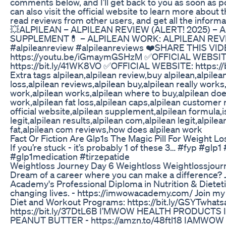
comments below, and I’ll get back to you as soon as p
can also visit the official website to learn more about 
read reviews from other users, and get all the inform
💥ALPILEAN – ALPILEAN REVIEW (ALERT! 2025) – 
SUPPLEMENT💊 – ALPILEAN WORK: ALPILEAN REVI
#alpileanreview #alpileanreviews ❤️SHARE THIS VID
https://youtu.be/iGmaymGSHzM ✅OFFICIAL WEBSIT
https://bit.ly/41WK8VO ✅OFFICIAL WEBSITE: https:/
Extra tags alpilean,alpilean review,buy alpilean,alpilea
loss,alpilean reviews,alpilean buy,alpilean really works
work,alpilean works,alpilean where to buy,alpilean doe
work,alpilean fat loss,alpilean caps,alpilean customer 
official website,alpilean supplement,alpilean formula,i
legit,alpilean results,alpilean com,alpilean legit,alpile
fat,alpilean com reviews,how does alpilean work
Fact Or Fiction Are Glp1s The Magic Pill For Weight Lo
If you’re stuck - it’s probably 1 of these 3… #fyp #glp
#glp1medication #tirzepatide
Weightloss Journey Day 6 Weightloss Weightlossjour
Dream of a career where you can make a difference
Academy's Professional Diploma in Nutrition & Dieteti
changing lives. - https://imwowacademy.com/ Join m
Diet and Workout Programs: https://bit.ly/GSYTwhat
https://bit.ly/37DtL6B I’MWOW HEALTH PRODUCT
PEANUT BUTTER - https://amzn.to/48ftl18 IAMWOW 