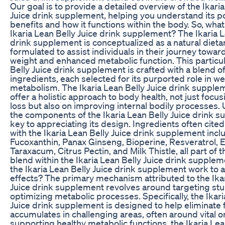
Our goal is to provide a detailed overview of the Ikari
Juice drink supplement, helping you understand its po
benefits and how it functions within the body. So, what 
Ikaria Lean Belly Juice drink supplement? The Ikaria L
drink supplement is conceptualized as a natural dietar
formulated to assist individuals in their journey toward
weight and enhanced metabolic function. This particul
Belly Juice drink supplement is crafted with a blend of
ingredients, each selected for its purported role in we
metabolism. The Ikaria Lean Belly Juice drink supple
offer a holistic approach to body health, not just focu
loss but also on improving internal bodily processes
the components of the Ikaria Lean Belly Juice drink s
key to appreciating its design. Ingredients often cited
with the Ikaria Lean Belly Juice drink supplement incl
Fucoxanthin, Panax Ginseng, Bioperine, Resveratrol,
Taraxacum, Citrus Pectin, and Milk Thistle, all part of 
blend within the Ikaria Lean Belly Juice drink supple
the Ikaria Lean Belly Juice drink supplement work to a
effects? The primary mechanism attributed to the Ikar
Juice drink supplement revolves around targeting stu
optimizing metabolic processes. Specifically, the Ikari
Juice drink supplement is designed to help eliminate f
accumulates in challenging areas, often around vital o
supporting healthy metabolic functions, the Ikaria Lea