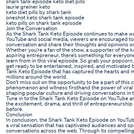
shark tank episode keto diet pills
laurie greiner keto
keto diet pills by shark tank
oneshot keto shark tank episode
keto pills on shark tank episode
Join the Conversation
As the Shark Tank Keto Episode continues to make w
YouTube and social media, viewers are encouraged to 
conversation and share their thoughts and opinions o
Whether you’re a fan of the show, a supporter of the ke
aspiring entrepreneur, there’s something for everyon
learn from in this viral episode. So grab your popcorn, 
get ready to be entertained, inspired, and motivated 
Tank Keto Episode that has captured the hearts and 
millions around the world.
Don’t miss out on the opportunity to be a part of this c
phenomenon and witness firsthand the power of viral 
shaping popular culture and driving conversations in t
Tune in to the Shark Tank Keto Episode on YouTube a
the excitement, drama, and thrill of entrepreneurship 
before.
Conclusion
In conclusion, the Shark Tank Keto Episode on YouT
a viral sensation that has captivated audiences and s
conversations across the web. Through its compelling 