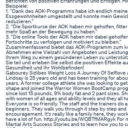
berichten von positiven Erfahrungen und Erfolgen. Hi
Beispiele:
1. “Dank des AOK-Programms habe ich endlich meine
Essgewohnheiten umgestellt und konnte mein Gewicht
reduzieren.”
2. “Die Sportkurse der AOK haben mir geholfen, fitte
mehr Spaß an der Bewegung zu haben.”
3. “Die online Tools der AOK haben mir dabei geholfe
Fortschritte zu verfolgen und motiviert zu bleiben.”
Zusammenfassend bietet das AOK-Programm zum k
Abnehmen eine Vielzahl von Angeboten und Leistung
Ihrem Weg zu einem gesünderen Leben zu unterstü
Sie teil und erleben Sie selbst die positiven Effekte au
Gesundheit und Ihr Wohlbefinden!
Gabourey Sidibes Weight Loss A Journey Of Selflove
Lindsay is 25 years old and has been training for abou
years. A former college athlete she was looking to get
shape and joined the Warrior Women BootCamp prog
since lost 15 pounds, 9% body fat and 2 pant sizes. S
with women of all ages and ability levels and they all h
Everyone is so friendly. The staff and the trainers do a
beginners. They walk you through it step by step and 
encouragement. It's really like a family here, they wor
have a lot of fun. http://youtu.be/WQBTfMARgyk For 
Martial Arts Success Stories and to learn how you to ca