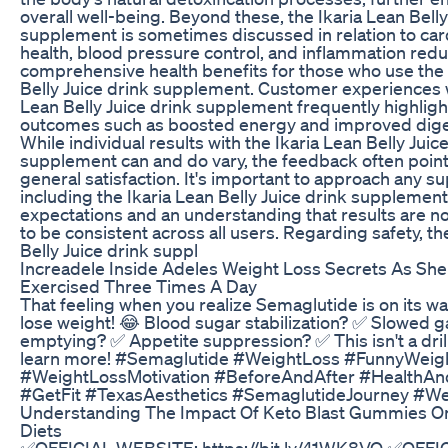
overall well-being. Beyond these, the Ikaria Lean Belly
supplement is sometimes discussed in relation to car
health, blood pressure control, and inflammation redu
comprehensive health benefits for those who use the 
Belly Juice drink supplement. Customer experiences w
Lean Belly Juice drink supplement frequently highligh
outcomes such as boosted energy and improved diges
While individual results with the Ikaria Lean Belly Juic
supplement can and do vary, the feedback often poin
general satisfaction. It's important to approach any s
including the Ikaria Lean Belly Juice drink supplement, 
expectations and an understanding that results are n
to be consistent across all users. Regarding safety, th
Belly Juice drink suppl
Increadele Inside Adeles Weight Loss Secrets As Sh
Exercised Three Times A Day
That feeling when you realize Semaglutide is on its wa
lose weight! 😂 Blood sugar stabilization? ✅ Slowed g
emptying? ✅ Appetite suppression? ✅ This isn't a dril
learn more! #Semaglutide #WeightLoss #FunnyWeig
#WeightLossMotivation #BeforeAndAfter #HealthAn
#GetFit #TexasAesthetics #SemaglutideJourney #We
Understanding The Impact Of Keto Blast Gummies O
Diets
✅OFFICIAL WEBSITE: https://bit.ly/41WK8VO ✅OFFI