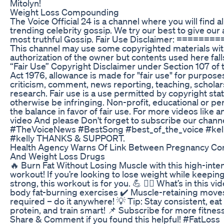
Mitolyn!
Weight Loss Compounding
The Voice Official 24 is a channel where you will find a
trending celebrity gossip. We try our best to give our
most truthful Gossip. Fair Use Disclaimer: ======
This channel may use some copyrighted materials wit
authorization of the owner but contents used here fal
“Fair Use” Copyright Disclaimer under Section 107 of
Act 1976, allowance is made for "fair use" for purpose
criticism, comment, news reporting, teaching, scholar
research. Fair use is a use permitted by copyright sta
otherwise be infringing. Non-profit, educational or pe
the balance in favor of fair use. For more videos like 
video And please Don't forget to subscribe our chann
#TheVoiceNews #BestSong #best_of_the_voice #kell
#kelly THANKS & SUPPORT.
Health Agency Warns Of Link Between Pregnancy Co
And Weight Loss Drugs
🔥 Burn Fat Without Losing Muscle with this high-intens
workout! If you’re looking to lose weight while keepi
strong, this workout is for you. 💪 🏋️‍♂️ What’s in this vid
body fat-burning exercises ✔️ Muscle-retaining mov
required – do it anywhere! 💡 Tip: Stay consistent, ea
protein, and train smart! 📌 Subscribe for more fitness 
Share & Comment if you found this helpful! #FatLoss