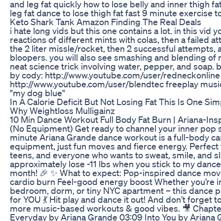
and leg fat quickly how to lose belly and inner thigh fa
leg fat dance to lose thigh fat fast 9 minute exercise to
Keto Shark Tank Amazon Finding The Real Deals
i hate long vids but this one contains a lot. in this vid y
reactions of different mints with colas, then a failed 
the 2 liter missle/rocket, then 2 successful attempts, 
bloopers. you will also see smashing and blending of 
neat science trick involving water, pepper, and soap. 
by cody: http://www.youtube.com/user/redneckonline
http://www.youtube.com/user/blendtec freeplay music 
"my dog blue"
In A Calorie Deficit But Not Losing Fat This Is One Si
Why Weightloss Mulligainz
10 Min Dance Workout Full Body Fat Burn | Ariana-Insp
(No Equipment) Get ready to channel your inner pop st
minute Ariana Grande dance workout is a full-body ca
equipment, just fun moves and fierce energy. Perfect 
teens, and everyone who wants to sweat, smile, and sl
approximately lose -11 lbs when you stick to my dance
month! 🎉 ✨ What to expect: Pop-inspired dance mov
cardio burn Feel-good energy boost Whether you’re i
bedroom, dorm, or tiny NYC apartment – this dance p
for YOU 💃 Hit play and dance it out! And don’t forget t
more music-based workouts & good vibes. 🎥 Chapte
Everyday by Ariana Grande 03:09 Into You by Ariana