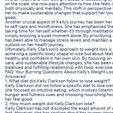
on the scale, she now pays attention to how she feels 
both physically and mentally. This shift in perspective
her to make sustainable changes that support her lon
goals.
Another crucial aspect of Kelly’s journey has been h
to self-care and mindfulness. She has emphasized th
taking time for herself, whether it’s through meditation
simply enjoying a quiet moment alone. By prioritizing 
has been able to manage stress levels and maintain a 
outlook on her health journey.
Ultimately, Kelly Clarkson’s approach to weight loss is
achieving a specific body shape or size but about feel
healthy, and confident in her own skin. By focusing on s
care, and sustainable lifestyle changes, she has been 
balanced and fulfilling relationship with food, exercise
FAQ: Your Burning Questions About Kelly’s Weight Lo
Answered
1. What diet did Kelly Clarkson follow to lose weight?
Kelly Clarkson did not follow a specific diet to lose we
she focused on intuitive eating, which involves listeni
hunger and fullness cues and choosing nourishing fo
her feel good.
2. How much weight did Kelly Clarkson lose?
Kelly Clarkson has not disclosed the exact amount of
lost. However, she has spoken about her journey towa