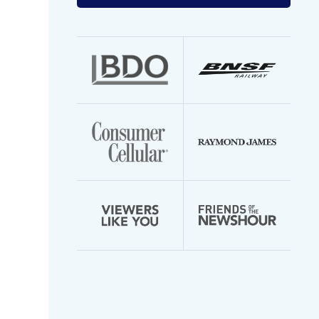
your
email
address