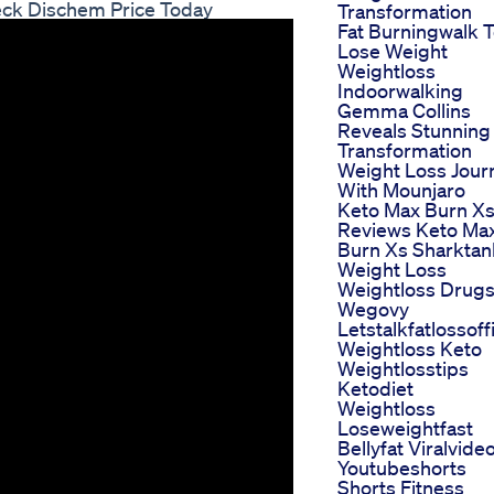
eck Dischem Price Today
Transformation
Fat Burningwalk 
Lose Weight
Weightloss
Indoorwalking
Gemma Collins
Reveals Stunning
Transformation
Weight Loss Jour
With Mounjaro
Keto Max Burn X
Reviews Keto Ma
Burn Xs Sharktan
Weight Loss
Weightloss Drug
Wegovy
Letstalkfatlossoffi
Weightloss Keto
Weightlosstips
Ketodiet
Weightloss
Loseweightfast
Bellyfat Viralvide
Youtubeshorts
Shorts Fitness