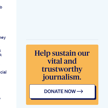
To
ney
s
x
k
s
cial
o