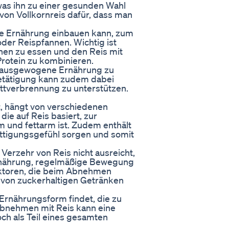
 was ihn zu einer gesunden Wahl
von Vollkornreis dafür, dass man
ine Ernährung einbauen kann, zum
oder Reispfannen. Wichtig ist
onen zu essen und den Reis mit
otein zu kombinieren.
ne ausgewogene Ernährung zu
Betätigung kann zudem dabei
ettverbrennung zu unterstützen.
t, hängt von verschiedenen
ie auf Reis basiert, zur
 und fettarm ist. Zudem enthält
Sättigungsgefühl sorgen und somit
r Verzehr von Reis nicht ausreicht,
rnährung, regelmäßige Bewegung
aktoren, die beim Abnehmen
 von zuckerhaltigen Getränken
 Ernährungsform findet, die zu
 Abnehmen mit Reis kann eine
doch als Teil eines gesamten