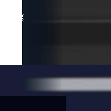
leading
 and