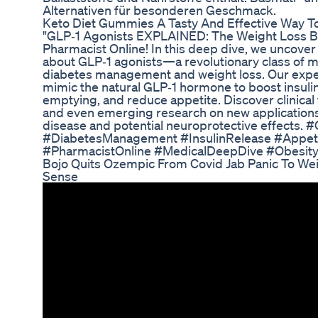
Alternativen für besonderen Geschmack.
Keto Diet Gummies A Tasty And Effective Way To
"GLP‑1 Agonists EXPLAINED: The Weight Loss 
Pharmacist Online! In this deep dive, we uncove
about GLP‑1 agonists—a revolutionary class of 
diabetes management and weight loss. Our expe
mimic the natural GLP‑1 hormone to boost insuli
emptying, and reduce appetite. Discover clinical t
and even emerging research on new applications s
disease and potential neuroprotective effects.
#DiabetesManagement #InsulinRelease #Appeti
#PharmacistOnline #MedicalDeepDive #Obesi
Bojo Quits Ozempic From Covid Jab Panic To We
Sense