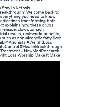
 Stay In Ketosis
Breakthrough" Welcome back to
r everything you need to know
medications transforming both
rt explains how these drugs
n release, slow stomach
rial results, real-world benefits,
uch as non‐alcoholic fatty liver
 #GLP1Agonists #WeightLoss
teControl #HealthBreakthrough
tyTreatment #NewMedResearch
ight Loss Worship Make It Make