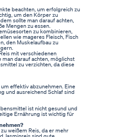
nkte beachten, um erfolgreich zu
ichtig, um den Körper zu
dem sollte man darauf achten,
roße Mengen zu essen.
 Gemüsesorten zu kombinieren,
ellen wie mageres Fleisch, Fisch
en, den Muskelaufbau zu
ngern.
Reis mit verschiedenen
 man darauf achten, möglichst
smittel zu verzichten, da diese
us, um effektiv abzunehmen. Eine
 und ausreichend Schlaf sind
ebensmittel ist nicht gesund und
tige Ernährung ist wichtig für
Abnehmen?
h zu weißem Reis, da er mehr
nd Jasminreis sind gute