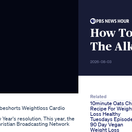
How To
The Alk
2026-08-03
Related
10minute Oats Chi
beshorts Weightloss Cardio
Recipe For Weigh
Loss Healthy
ear's resolution. This year, the
Tuesdays Episode
Christian Broadcasting Network
90 Day Vegan
Weight Loss