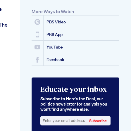
e
More Ways to Watch
PBS Video
 The
PBS App
YouTube
Facebook
Educate your inbox
Subscribe to Here’s the Deal, our
politics newsletter for analysis you
won’t find anywhere else.
Subscribe
Enter