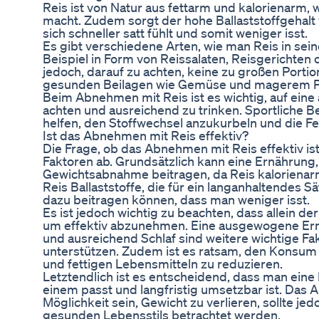
Reis ist von Natur aus fettarm und kalorienarm,
macht. Zudem sorgt der hohe Ballaststoffgehalt 
sich schneller satt fühlt und somit weniger isst.
Es gibt verschiedene Arten, wie man Reis in se
Beispiel in Form von Reissalaten, Reisgerichten 
jedoch, darauf zu achten, keine zu großen Porti
gesunden Beilagen wie Gemüse und magerem Pr
Beim Abnehmen mit Reis ist es wichtig, auf ei
achten und ausreichend zu trinken. Sportliche 
helfen, den Stoffwechsel anzukurbeln und die F
Ist das Abnehmen mit Reis effektiv?
Die Frage, ob das Abnehmen mit Reis effektiv is
Faktoren ab. Grundsätzlich kann eine Ernährung, d
Gewichtsabnahme beitragen, da Reis kalorienarm
Reis Ballaststoffe, die für ein langanhaltendes 
dazu beitragen können, dass man weniger isst.
Es ist jedoch wichtig zu beachten, dass allein de
um effektiv abzunehmen. Eine ausgewogene E
und ausreichend Schlaf sind weitere wichtige F
unterstützen. Zudem ist es ratsam, den Konsum
und fettigen Lebensmitteln zu reduzieren.
Letztendlich ist es entscheidend, dass man eine
einem passt und langfristig umsetzbar ist. Das
Möglichkeit sein, Gewicht zu verlieren, sollte je
gesunden Lebensstils betrachtet werden.