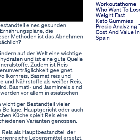
Workoutathome
Who Want To Los
Weight Fast
Keto Gummies
Bestandteil eines gesunden
Precio Analyzing
d Ernährungspläne, die
Cost And Value In
ieser Methoden ist das Abnehmen
Spain
sächlich?
Ländern auf der Welt eine wichtige
enhydraten und ist eine gute Quelle
neralstoffe. Zudem ist Reis
enunverträglichkeit geeignet.
Vollkornreis, Basmatireis und
fe und Nährstoffe als weißer Reis,
ird. Basmati- und Jasminreis sind
erden vor allem in asiatischen
 wichtiger Bestandteil vieler
s Beilage, Hauptgericht oder auch
chen Küche spielt Reis eine
schiedenen Varianten genossen.
 Reis als Hauptbestandteil der
rienreiche Lebensmittel ersetzt.