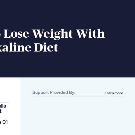
 Lose Weight With
aline Diet
Support Provided By:
Learn more
lla
t
 01