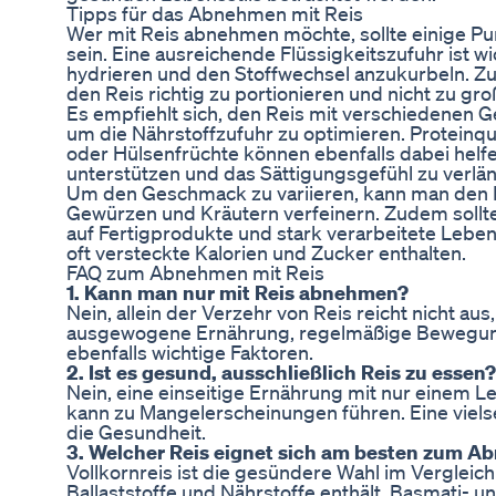
Tipps für das Abnehmen mit Reis
Wer mit Reis abnehmen möchte, sollte einige Pu
sein. Eine ausreichende Flüssigkeitszufuhr ist w
hydrieren und den Stoffwechsel anzukurbeln. Zu
den Reis richtig zu portionieren und nicht zu g
Es empfiehlt sich, den Reis mit verschiedenen
um die Nährstoffzufuhr zu optimieren. Proteinqu
oder Hülsenfrüchte können ebenfalls dabei helf
unterstützen und das Sättigungsgefühl zu verlä
Um den Geschmack zu variieren, kann man den 
Gewürzen und Kräutern verfeinern. Zudem sollte
auf Fertigprodukte und stark verarbeitete Leben
oft versteckte Kalorien und Zucker enthalten.
FAQ zum Abnehmen mit Reis
1. Kann man nur mit Reis abnehmen?
Nein, allein der Verzehr von Reis reicht nicht a
ausgewogene Ernährung, regelmäßige Bewegung
ebenfalls wichtige Faktoren.
2. Ist es gesund, ausschließlich Reis zu essen?
Nein, eine einseitige Ernährung mit nur einem L
kann zu Mangelerscheinungen führen. Eine vielsei
die Gesundheit.
3. Welcher Reis eignet sich am besten zum 
Vollkornreis ist die gesündere Wahl im Vergleic
Ballaststoffe und Nährstoffe enthält. Basmati- u