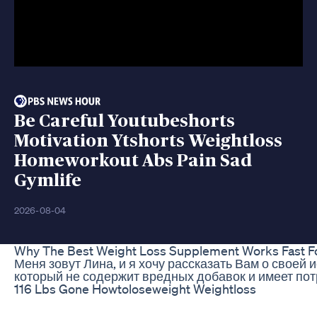
Be Careful Youtubeshorts
Motivation Ytshorts Weightloss
Homeworkout Abs Pain Sad
Gymlife
2026-08-04
Why The Best Weight Loss Supplement Works Fast Fo
Меня зовут Лина, и я хочу рассказать Вам о своей
который не содержит вредных добавок и имеет пот
116 Lbs Gone Howtoloseweight Weightloss