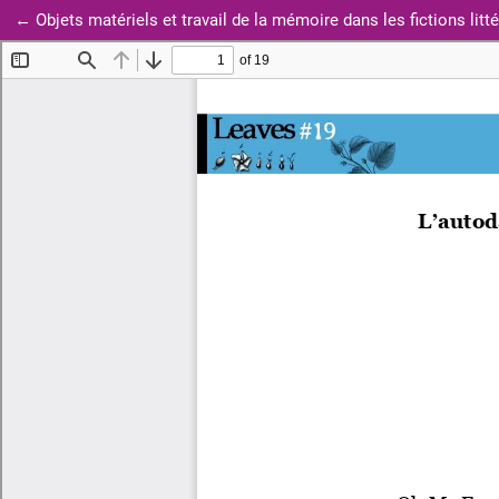
Retourner aux informations sur l'article
←
Objets matériels et travail de la mémoire dans les fictions li