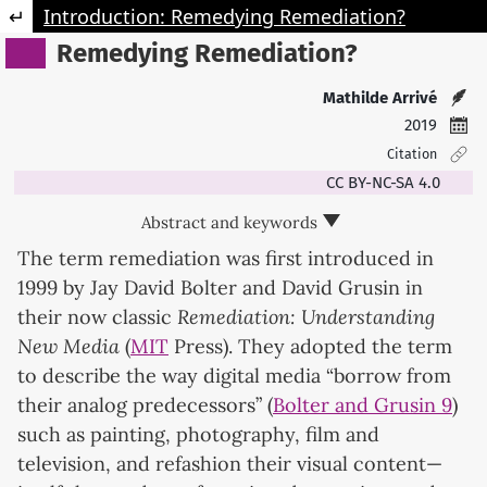
Retourner aux informations sur l'article
Introduction: Remedying Remediation?