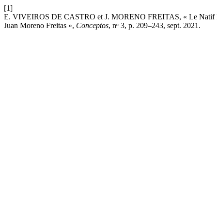
[1]
E. VIVEIROS DE CASTRO et J. MORENO FREITAS, « Le Natif Rela
Juan Moreno Freitas »,
Conceptos
, nᵒ 3, p. 209–243, sept. 2021.