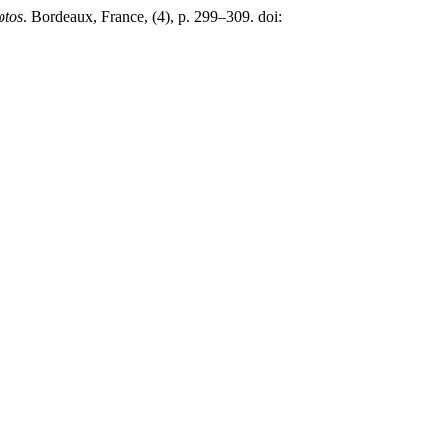
φtos
. Bordeaux, France, (4), p. 299–309. doi: