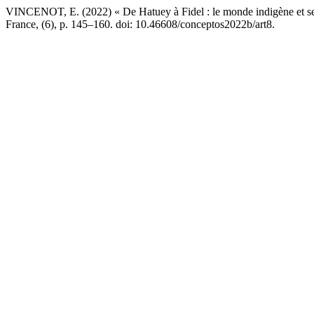
VINCENOT, E. (2022) « De Hatuey à Fidel : le monde indigène et ses
France, (6), p. 145–160. doi: 10.46608/conceptos2022b/art8.