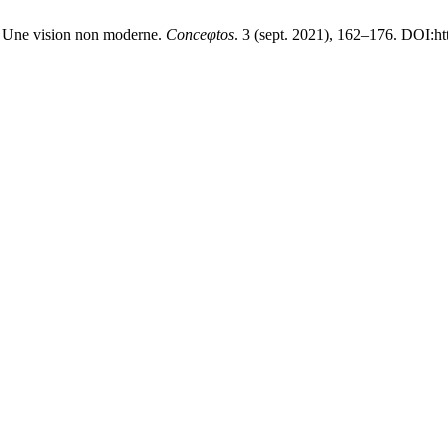
 Une vision non moderne.
Conceφtos
. 3 (sept. 2021), 162–176. DOI:ht