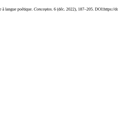
e à langue poétique.
Conceφtos
. 6 (déc. 2022), 187–205. DOI:https://