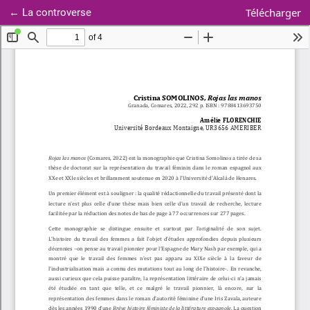
Retourner aux informations sur l'article
Télécharger
←
La controverse